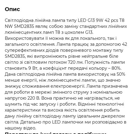
Опис
Світлодіодна лінійна лампа типу LED G13 9W 42 pcs T8
NW SMD2835 являє собою заміну стандартних лінійних
люмінесцентних ламп Т8 з цоколем G13.
Використовувати її можна як для локального, так і
загального освітлення. Лампа працює за допомогою 42
суперефективних діодів поверхневого монтажу типу
SMD2835, які випромінюють рівне нейтральне біле
світло зі світловим потоком 720 лм. Потужність лампи
становить 9 Вт, а коефіцієнт передачі кольору – 80%.
Дана світлодіодна лінійна лампа використовує на 50%
менше енергії, ніж люмінесцентні лампи, що значно
знижує споживання електроенергії. Лампа призначена
для роботи в мережі змінного струму з номінальною
напругою 220 В. Вона практично не нагрівається, не
шумить під час запуску і роботи. Відмінні технологічні
характеристики та висока якість освітлення робить
дану лінійну світлодіодну лампу ідеальним джерелом
світла. Детально про LED лампочки ми розповідаємо в
нашому відео.