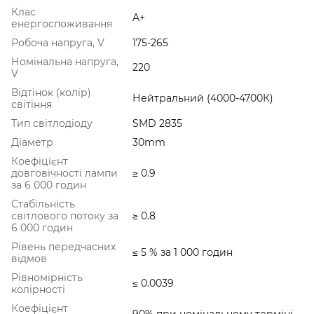
Клас
A+
енергоспоживання
Робоча напруга, V
175-265
Номінальна напруга,
220
V
Відтінок (колір)
Нейтральний (4000-4700К)
світіння
Тип світлодіоду
SMD 2835
Діаметр
30mm
Коефіцієнт
довговічності лампи
≥ 0.9
за 6 000 годин
Стабільність
світлового потоку за
≥ 0.8
6 000 годин
Рівень передчасних
≤ 5 % за 1 000 годин
відмов
Рівномірність
≤ 0.0039
колірності
Коефіцієнт
90% при номінальному терміні