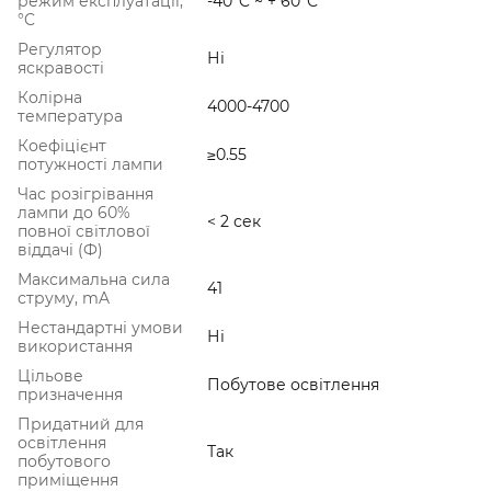
режим експлуатації,
-40°C ~ + 60°С
°C
Регулятор
Ні
яскравості
Колірна
4000-4700
температура
Коефіцієнт
≥0.55
потужності лампи
Час розігрівання
лампи до 60%
< 2 сек
повної світлової
віддачі (Ф)
Максимальна сила
41
струму, mA
Нестандартні умови
Ні
використання
Цільове
Побутове освітлення
призначення
Придатний для
освітлення
Так
побутового
приміщення