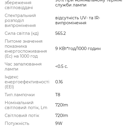
збереження
служби лампи
світловіддачі
Спектральний
відсутність UV- та IR-
розподіл
випромінення
випромінення
Сила світла (кд)
565.2
Питоме значення
показника
9 КВт*год/1000 годин
енергоспоживання
(Ес) на 1000 год
Час запалювання
<0.5 с.
лампи
Індекс
енергоефективності
0.16
(EEI)
Тип лампочки
Т8
Номінальний
720lm
світловий потік, Lm
Світловий потік
720lm
Потужність
9W