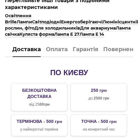
Перегляньте інші товари з подібними
характеристиками
Освітлення
Brille
Лампи
Світлодіодні
Енергозберігаючі
Люмінісцентні
рослин, фіто
Для холодильників
Для аквариума
Лампа
свічка
Куляста форма
Лампа E 27
Лампа E 14
Доставка
Оплата
Гарантія
Поверненн
ПО КИЄВУ
БЕЗКОШТОВНА
250 грн
ДОСТАВКА
до
2500 грн
від 25
00грн
ТЕРМІНОВА - 500 грн
ТОЧНА - 500 грн
у найкоротші терміни
на конкретний час