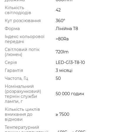
Кількість
42
світлодіодів
Кут розсіювання
360°
Форма
Лінійна T8
Індекс кольорової
>80Ra
передачі
Світловий потік
720lm
(люмен)
Серія
LED-G13-T8-10
Гарантія
3 місяці
Частота, Гц
50
Номінальний
(розрахунковий)
50 000 годин
термін служби
лампи, г
Кількість циклів
вмикання до
≥ 7500
відмови
Температурний