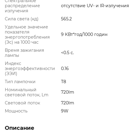
Спектральное
распределение
отсутствие UV- и IR-излучения
излучения
Сила света (кд)
565.2
Удельное значение
показателя
9 КВт*год/1000 годин
энергопотребления
(Эс) на 1000 час
Время зажигания
<0.5 с.
лампы
Индекс
энергоэффективности
0.16
(ЭЭИ)
Тип лампочки
Т8
Номинальный
720lm
световой поток, Lm
Световой поток
720lm
Мощность
9W
Описание