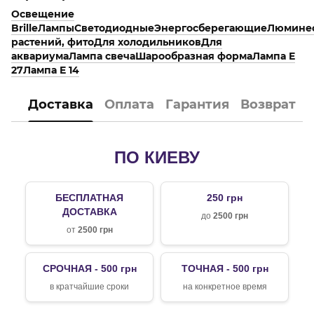
Освещение
Brille
Лампы
Светодиодные
Энергосберегающие
Люмине
растений, фито
Для холодильников
Для
аквариума
Лампа свеча
Шарообразная форма
Лампа E
27
Лампа E 14
Доставка
Оплата
Гарантия
Возврат
ПО КИЕВУ
БЕСПЛАТНАЯ
250 грн
ДОСТАВКА
до
2500 грн
от
2500 грн
СРОЧНАЯ - 500 грн
ТОЧНАЯ - 500 грн
в кратчайшие сроки
на конкретное время