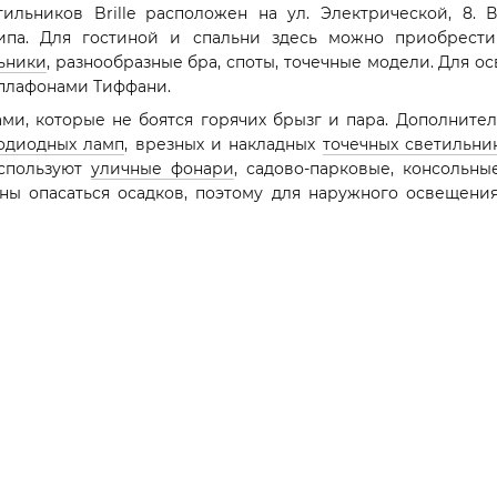
ильников Brille расположен на ул. Электрической, 8.
типа. Для гостиной и спальни здесь можно приобрест
ьники
, разнообразные бра, споты, точечные модели. Для о
 плафонами Тиффани.
ми, которые не боятся горячих брызг и пара. Дополните
одиодных ламп
, врезных и накладных
точечных светильни
используют
уличные фонари
, садово-парковые, консольн
ны опасаться осадков, поэтому для наружного освещени