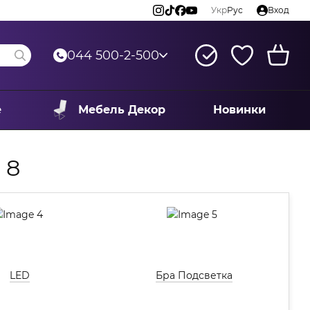
Укр
Рус
Вход
044 500-2-500
е
Мебель Декор
Новинки
 8
LED
Бра Подсветка