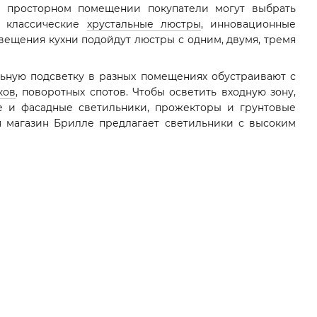
 В просторном помещении покупатели могут выбрать
и классические
хрустальные люстры
, инновационные
свещения кухни подойдут люстры с одним, двумя, тремя
льную подсветку в разных помещениях обустраивают с
ков
, поворотных спотов. Чтобы осветить входную зону,
ые и фасадные светильники, прожекторы и грунтовые
я магазин Брилле предлагает светильники с высоким