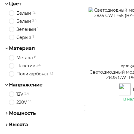
Цвет
12
Белый
24
Белый
1
Зеленый
1
Серый
Материал
6
Металл
24
Пластик
Артикул
Светодиодный мод
13
Поликарбонат
2835 CW IP6
Напряжение
24
12V
В на
14
220V
Мощность
Высота