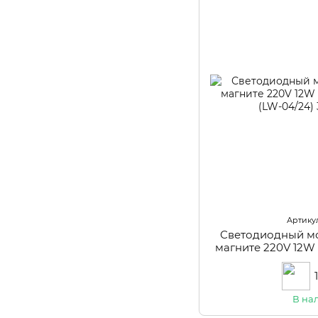
Артикул
Светодиодный м
магните 220V 12W
(LW-
В на