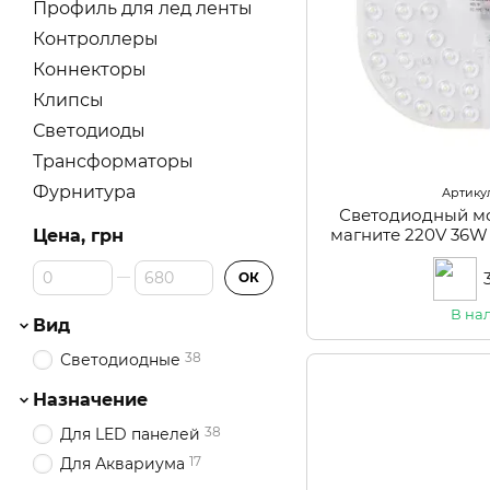
Профиль для лед ленты
Контроллеры
Коннекторы
Клипсы
Светодиоды
Трансформаторы
Фурнитура
Артикул
Светодиодный м
магните 220V 36W
Цена, грн
(LW-
От Цена, грн
До Цена, грн
ОК
В на
Вид
38
Светодиодные
Назначение
38
Для LED панелей
17
Для Аквариума