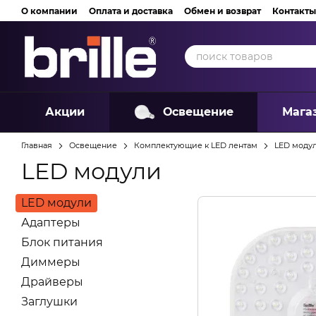
Перейти к основному контенту
О компании
Оплата и доставка
Обмен и возврат
Контакты
Акции
Освещение
Мага
Главная
Освещение
Комплектующие к LED лентам
LED моду
LED модули
LED модули
Адаптеры
Блок питания
Диммеры
Драйверы
Заглушки