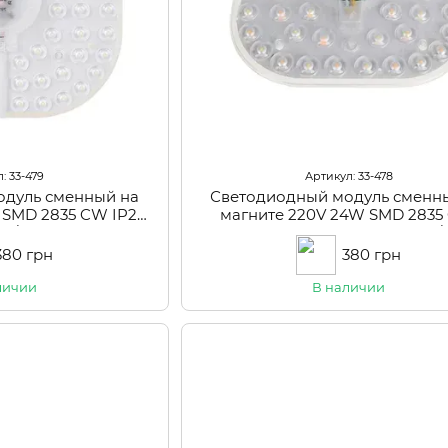
: 33-479
Артикул: 33-478
одуль сменный на
Светодиодный модуль сменн
 SMD 2835 CW IP20
магните 220V 24W SMD 2835
03/60)
WW+NW+CW IP20 (LW-03/2
380 грн
380 грн
личии
В наличии