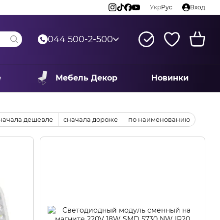
Укр
Рус
Вход
044 500-2-500
е
Мебель Декор
Новинки
начала дешевле
сначала дороже
по наименованию