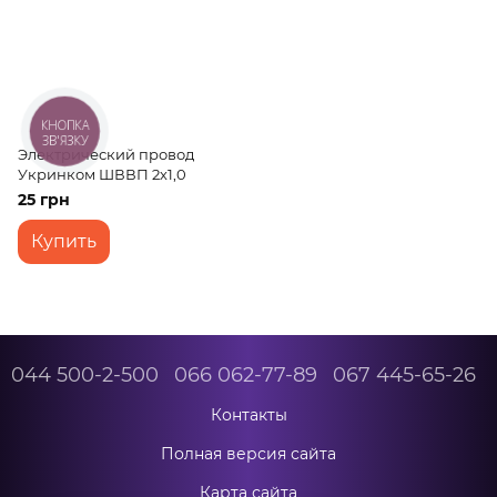
КНОПКА
ЗВ'ЯЗКУ
Электрический провод
Укринком ШВВП 2х1,0
25 грн
Купить
044 500-2-500
066 062-77-89
067 445-65-26
Контакты
Полная версия сайта
Карта сайта