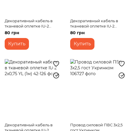
Декоративный кабель в
Декоративный кабель в
тканевой оплетке IU-2
тканевой оплетке IU-2
2x0,75 RED/WH (1м)
2x0,75 WH/BK (1м)
80 грн
80 грн
Купить
Купить
Декоративный кабель в
Провод силовой ПВС 3х2,5
тканевой оплетке IU-2
гост Укринком