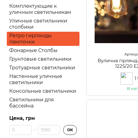
Комплектующие к
уличным светильникам
Уличные светильники
столбики
Ретро гирлянды
лампочки
Фонарные Столбы
Артикул
Грунтовые светильники
Вулична гірлянд
122S/20 
Тротуарные светильники
Настенные уличные
1
светильники
В на
Консольные светильники
Светильники для
бассейна
Цена, грн
От Цена, грн
До Цена, грн
ОК