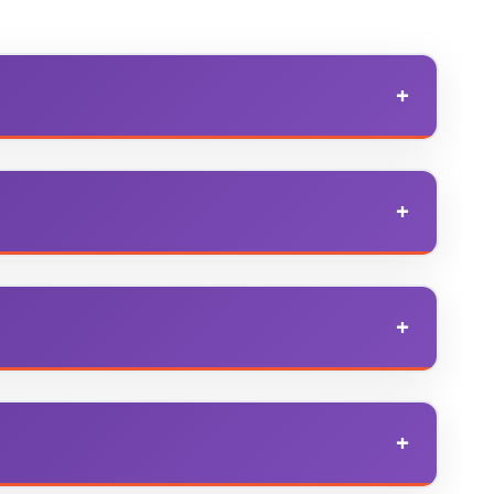
нная на постоянное использование на улице.
вном используются сезонно.
и не ниже IP44 и шагом между патронами 40–80 см.
бинируйте несколько гирлянд.
оединения, поэтому можно собирать трассы по 20–
ую суммарную мощность допускает производитель.