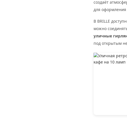
создаёт атмосфе
для оформления 
В BRILLE доступ
можно соединять
уличные гирля
под открытым н