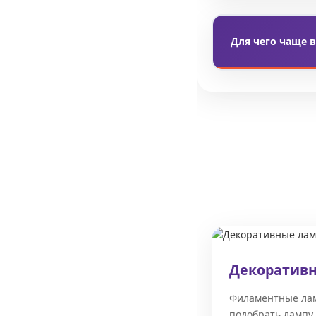
LED лампочки дл
накаливания даю
Для чего чаще 
Чаще всего
купи
мероприятий. Их
Декоративн
Филаментные лам
подобрать лампу 