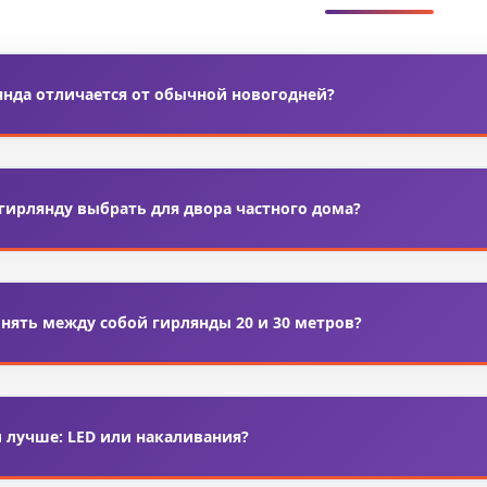
янда отличается от обычной новогодней?
— это
гирлянда с лампочками E27
на толстом кабеле, рассчита
ние гирлянды имеют тонкий провод, меньший ресурс и в осно
гирлянду выбрать для двора частного дома?
 подойдут
уличные ретро гирлянды
с классом защиты от влаг
дворика достаточно 10–20 метров, для больших участков — ком
нять между собой гирлянды 20 и 30 метров?
етро гирлянд оснащены коннекторами для последовательного с
ее. Перед монтажом обязательно проверьте, какую максимальн
 лучше: LED или накаливания?