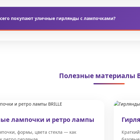
я ретро гирлянд более экономичны, практически не нагреваютс
т очень атмосферный свет, но потребляют больше электроэне
всего покупают уличные гирлянды с лампочками?
ть гирлянды с лампочками
хотят владельцы кафе, ресторанн
 используют как
гирлянды на улицу
для подсветки дворов, пер
Полезные материалы B
ые лампочки и ретро лампы
Гирл
почки, формы, цвета стекла — как
Краткий
к ретро гирлянде.
базовые