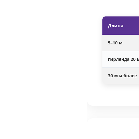
Длина
5–10 м
гирлянда 20 
30 м и более