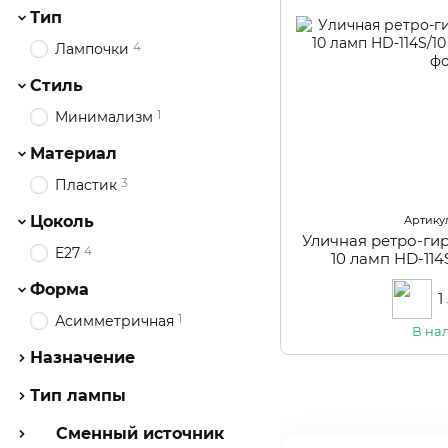
Тип
4
Лампочки
Стиль
1
Минимализм
Материал
3
Пластик
Цоколь
Артикул
Уличная ретро-ги
4
E27
10 ламп HD-114
Форма
1
1
Асимметричная
В на
Назначение
Тип лампы
Сменный источник