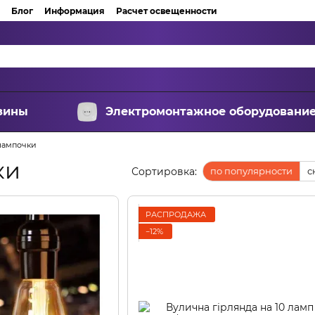
Блог
Информация
Расчет освещенности
зины
Электромонтажное оборудовани
лампочки
ки
Сортировка:
по популярности
с
РАСПРОДАЖА
−12%