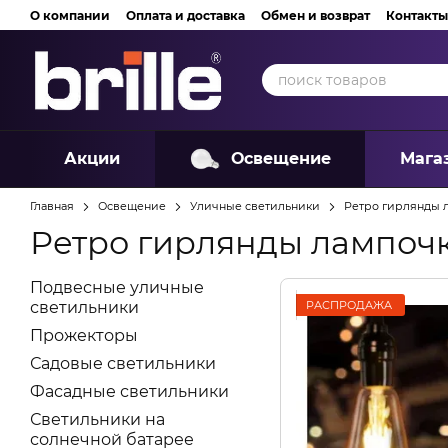
Перейти к основному контенту
О компании
Оплата и доставка
Обмен и возврат
Контакты
Акции
Освещение
Мага
Главная
Освещение
Уличные светильники
Ретро гирлянды 
Ретро гирлянды лампоч
Подвесные уличные
РАСПРОДАЖА
светильники
Прожекторы
Садовые светильники
Фасадные светильники
Светильники на
солнечной батарее