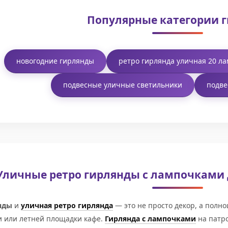
Популярные категории 
новогодние гирлянды
ретро гирлянда уличная 20 л
подвесные уличные светильники
подве
Уличные ретро гирлянды с лампочками д
нды
и
уличная ретро гирлянда
— это не просто декор, а полн
и или летней площадки кафе.
Гирлянда с лампочками
на патро