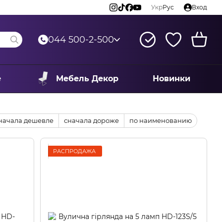
Укр
Рус
Вход
044 500-2-500
е
Мебель Декор
Новинки
начала дешевле
сначала дороже
по наименованию
РАСПРОДАЖА