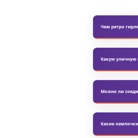
Чем ретро гирл
Ретро гирлянда 
Обычные новогод
Какую уличную 
Для двора лучше
Для небольшого 
Можно ли соеди
Многие модели р
30 метров и бол
Какие лампочки