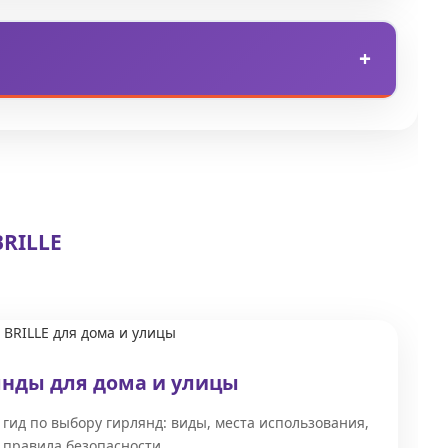
я и служат до 15–25 тысяч часов. Лампы
ргии и имеют меньший ресурс.
ых террас, загородных домов и организаторы
гол, навесов, фотозон и шатров.
RILLE
янды для дома и улицы
 гид по выбору гирлянд: виды, места использования,
 правила безопасности.