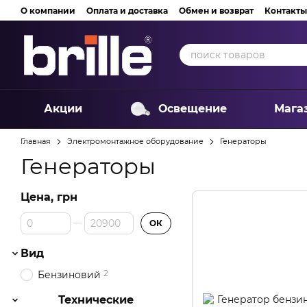
Перейти к основному контенту
О компании
Оплата и доставка
Обмен и возврат
Контакты
Акции
Освещение
Мага
Главная
Электромонтажное оборудование
Генераторы
Генераторы
Цена, грн
От Цена, грн
До Цена, грн
ОК
Вид
2
Бензиновий
Технические