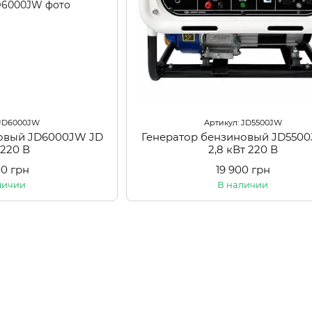
 JD6000JW
Артикул: JD5500JW
новый JD6000JW JD
Генератор бензиновый JD550
 220 В
2,8 кВт 220 В
00 грн
19 900 грн
личии
В наличии