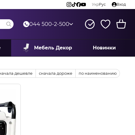
Укр
Рус
Вход
044 500-2-500
е
Мебель Декор
Новинки
начала дешевле
сначала дороже
по наименованию