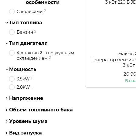
особенности
2
С колесами
Тип топлива
2
Бензин
Тип двигателя
4-х тактный, з воздушным
Артикул:
2
охлаждением
Генератор бензи
3 кВт
Мощность
20 9
1
3.5kW
В на
1
2.8kW
Напряжение
Объём топливного бака
Уровень шума
Вид запуска