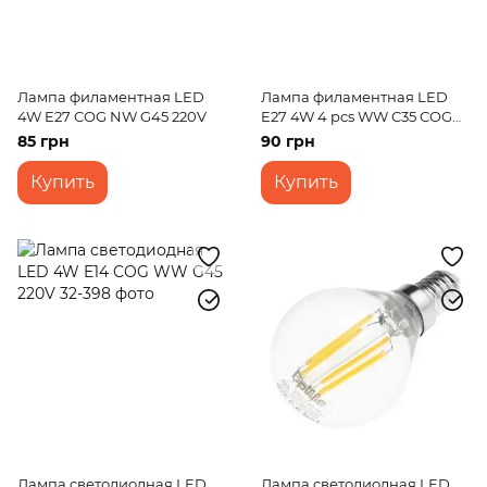
Лампа филаментная LED
Лампа филаментная LED
4W E27 COG NW G45 220V
E27 4W 4 pcs WW C35 COG
220V
85 грн
90 грн
Купить
Купить
Лампа светодиодная LED
Лампа светодиодная LED