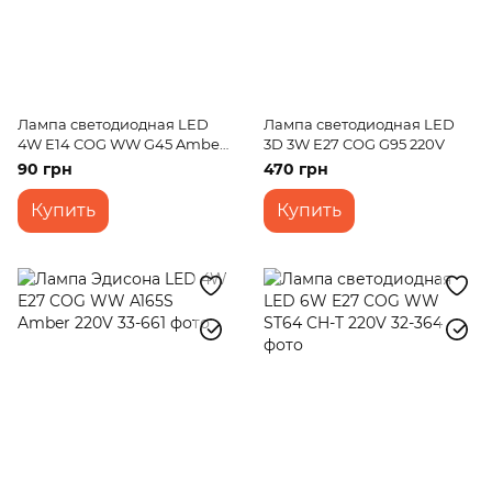
Лампа светодиодная LED
Лампа светодиодная LED
4W E14 COG WW G45 Amber
3D 3W E27 COG G95 220V
220V
90 грн
470 грн
Купить
Купить