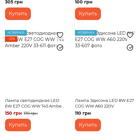
Amber 220V
305 грн
100 грн
Купить
Купить
НОВИНКА
НОВИНКА
−12%
Лампа светодиодная LED
Лампа Эдисона LED 8W E27
6W E27 COG WW T45 Amber
COG WW A60 220V
220V
150 грн
110 грн
170 грн
Купить
Купить