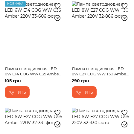
НОВИНКА
Лампа светодиодная LED
Лампа светодиодная LED
6W E14 COG WW C35 Amber
8W E27 COG WW T30 Amber
220V
220V
105 грн
290 грн
Купить
Купить