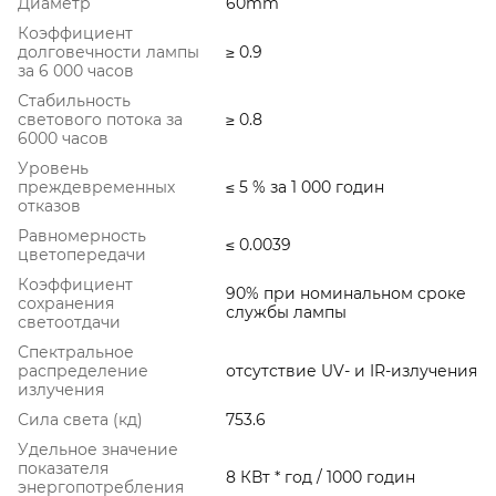
Диаметр
60mm
Коэффициент
долговечности лампы
≥ 0.9
за 6 000 часов
Стабильность
светового потока за
≥ 0.8
6000 часов
Уровень
преждевременных
≤ 5 % за 1 000 годин
отказов
Равномерность
≤ 0.0039
цветопередачи
Коэффициент
90% при номинальном сроке
сохранения
службы лампы
светоотдачи
Спектральное
распределение
отсутствие UV- и IR-излучения
излучения
Сила света (кд)
753.6
Удельное значение
показателя
8 КВт * год / 1000 годин
энергопотребления