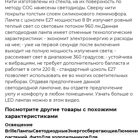
Нити изготовлены из стекла, на их поверхность по
методу COG нанесены светодиоды. Сверху нити
покрыты толстым слоем силиконового люминофора.
Лампа с цоколем Е27 мощностью 8 Вт излучает ровный
теплый свет со световым потоком 960 лм.Данная
светодиодная лампа имеет отменные технологические
характеристики: - экономит электроэнергию и расходы
на нее; - уже на первой секунде после включения
выходит на полную мощность излучения света; -
рассеивает свет в диапазоне 360 градусов; - устойчива
к вибрациям, не требует дополнительного балласта и
работает в сети 220 В; - стандартный цоколь Е27
позволяет использовать ее во многих осветительных
приборах. Отдавая предпочтение данной
светодиодной лампочке, вы отдаете предпочтение
уюту и комфорту в любом помещении. Узнать больше о
LED лампах можно в этом видео.
Посмотрите другие товары с похожими
характеристиками
Освещение
Brille
Лампы
Светодиодные
Энергосберегающие
Люмине
растений, фито
Для холодильников
Для