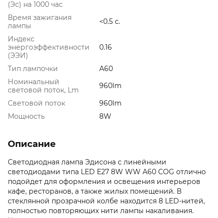
(Эс) на 1000 час
Время зажигания
<0.5 с.
лампы
Индекс
энергоэффективности
0.16
(ЭЭИ)
Тип лампочки
A60
Номинальный
960lm
световой поток, Lm
Световой поток
960lm
Мощность
8W
Описание
Светодиодная лампа Эдисона с линейными
светодиодами типа LED E27 8W WW A60 COG отлично
подойдет для оформления и освещения интерьеров
кафе, ресторанов, а также жилых помещений. В
стеклянной прозрачной колбе находится 8 LED-нитей,
полностью повторяющих нити лампы накаливания.