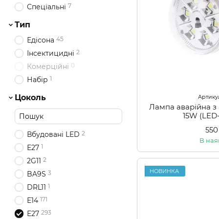
7
Спеціальні
Тип
45
Едісона
2
Інсектицидні
0
Комерційні
1
Набір
Цоколь
Артикул
Лампа аварійна з
15W (LED
550
2
Вбудовані LED
В ная
1
Е27
2
2G11
НОВИНКА
3
BA9S
1
DRL11
171
E14
293
E27