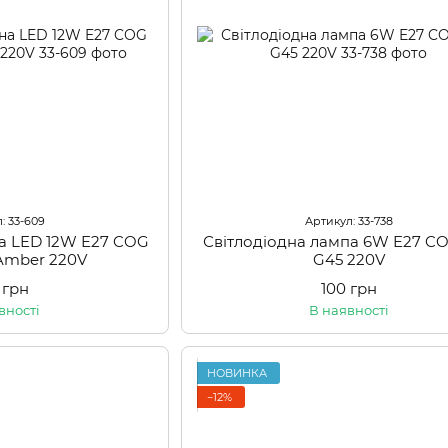
: 33-609
Артикул: 33-738
на LED 12W E27 COG
Світлодіодна лампа 6W E27 
Amber 220V
G45 220V
 грн
100 грн
вності
В наявності
НОВИНКА
−12%