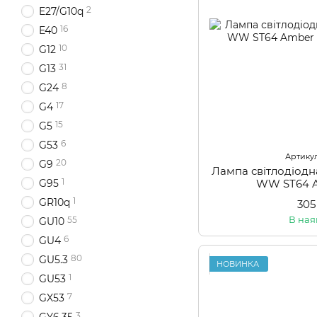
2
E27/G10q
16
E40
10
G12
31
G13
8
G24
17
G4
15
G5
6
G53
Артикул
20
G9
Лампа світлодіод
1
WW ST64 
G95
1
GR10q
305
В ная
55
GU10
6
GU4
80
GU5.3
НОВИНКА
1
GU53
7
GX53
3