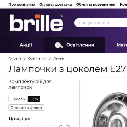
Перейти до основного контенту
Про компанію
Оплата і доставка
Обмін та повернення
Кон
Акції
Освітлення
Маг
Головна
Освітлення
Лампи
Лампочки з цоколем Е27
Комплектуючі для
лампочок
Цоколь:
E27
Очистити фільтр
Ціна, грн