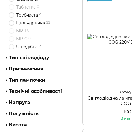
0
Таблетка
4
Трубчаста
22
Циліндрична
0
MR11
0
MR16
21
U-подібна
Тип світлодіоду
Призначення
Тип лампочки
Технічні особливості
Артикул
Світлодіодна лам
Напруга
COG
100
Потужність
В ная
Висота