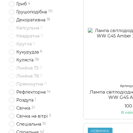
4
Гриб
70
Грушоподібна
18
Декоративна
0
Капсульна
0
Квадратна
0
Кругла
6
Кукурудза
36
Куляста
0
Лінійна T5
0
Лінійна T8
0
Прямокутна
Артикул
Лампа світлодіод
14
Рефлекторна
WW G45 A
1
Роздута
100
21
Свічка
В ная
3
Свічка на вітрі
10
Спеціальна
НОВИНКА
42
Спіральна