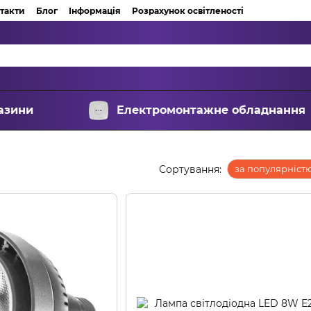
такти
Блог
Інформація
Розрахунок освітленості
азини
Електромонтажне обладнання
Сортування:
за популярніст