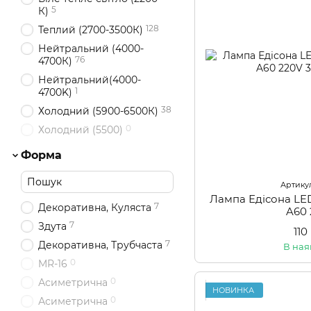
5
К)
128
Теплий (2700-3500К)
Нейтральний (4000-
76
4700К)
Нейтральний(4000-
1
4700K)
38
Холодний (5900-6500К)
0
Холодний (5500)
Форма
Артикул
Лампа Едісона L
7
Декоративна, Куляста
A60
7
Здута
110
7
Декоративна, Трубчаста
В ная
0
MR-16
0
Асиметрична
НОВИНКА
0
Асиметрична