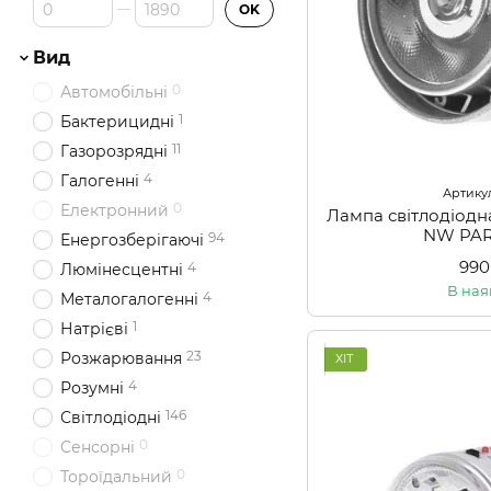
Від Ціна, грн
До Ціна, грн
OK
Вид
0
Автомобільні
1
Бактерицидні
11
Газорозрядні
4
Галогенні
Артикул
0
Електронний
Лампа світлодіод
NW PAR
94
Енергозберігаючі
990
4
Люмінесцентні
В ная
4
Металогалогенні
1
Натрієві
23
Розжарювання
ХІТ
4
Розумні
146
Світлодіодні
0
Сенсорні
0
Тороїдальний