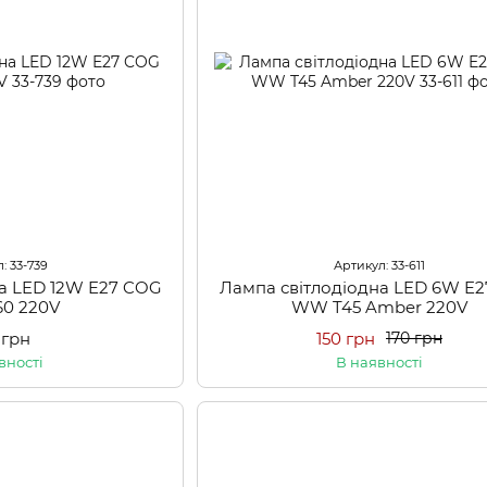
: 33-739
Артикул: 33-611
на LED 12W E27 COG
Лампа світлодіодна LED 6W E
0 220V
WW T45 Amber 220V
 грн
150 грн
170 грн
вності
В наявності