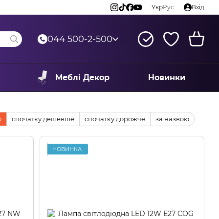
Укр
Рус
Вхід
044 500-2-500
Меблі Декор
Новинки
ю
спочатку дешевше
спочатку дорожче
за назвою
НОВИНКА