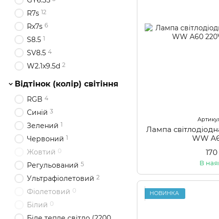
GY6.35
12
R7s
6
Rx7s
1
S8.5
4
SV8.5
2
W2.1x9.5d
Відтінок (колір) світіння
4
RGB
3
Синій
Артикул
1
Зелений
Лампа світлодіод
WW A6
1
Червоний
0
170
Жовтий
В ная
5
Регульований
2
Ультрафіолетовий
0
Фіолетовий
НОВИНКА
0
Білий
Біле тепле світло (2200