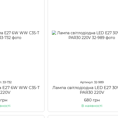
: 33-732
Артикул: 32-989
па E27 6W WW C35-T
Лампа світлодіодна LED E27 
 220V
PAR30 220V
 грн
680 грн
вності
В наявності