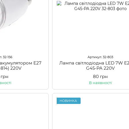
: 32-156
Артикул: 32-803
 акумулятором E27
Лампа світлодіодна LED 7W E
-814) 220V
G45-PA 220V
 грн
80 грн
вності
В наявності
НОВИНКА