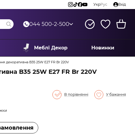
Укр
Рус
Вхід
044 500-2-500
Меблі Декор
Новинки
я декоративна B35 25W E27 FR Br 220V
ивна B35 25W E27 FR Br 220V
В порівнянні
У бажання
ижки
замовлення