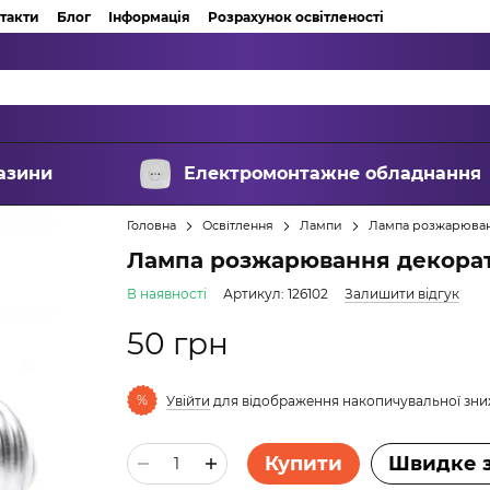
такти
Блог
Інформація
Розрахунок освітленості
азини
Електромонтажне обладнання
Головна
Освітлення
Лампи
Лампа розжарюванн
Лампа розжарювання декорат
В наявності
Артикул: 126102
Залишити відгук
50 грн
%
Увійти
для відображення накопичувальної зн
Купити
Швидке 