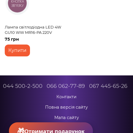
КНОПКА
ЗВ'ЯЗКУ
Лампа світлодіодна LED 4W
GU10 WW MR16-PA 220V
75 грн
Купити
044 500-2-500
066 062-77-89
067 445-65-26
Контакти
Повна версія сайту
Мапа сайту
© 2026
Отримати подарунок