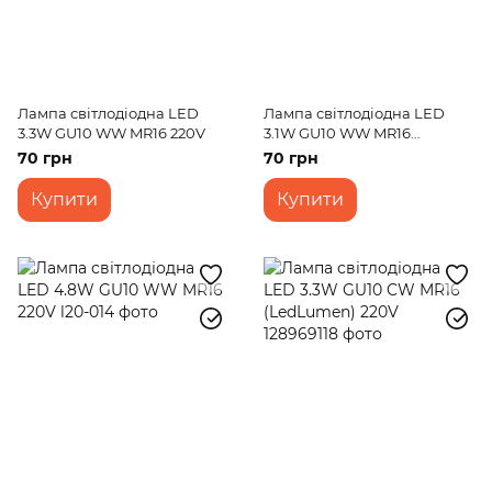
Лампа світлодіодна LED
Лампа світлодіодна LED
3.3W GU10 WW MR16 220V
3.1W GU10 WW MR16
(LedLumen) 220V
70 грн
70 грн
Купити
Купити