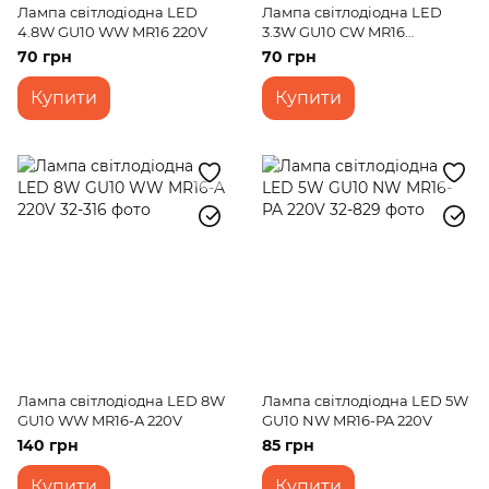
Лампа світлодіодна LED
Лампа світлодіодна LED
4.8W GU10 WW MR16 220V
3.3W GU10 CW MR16
(LedLumen) 220V
70 грн
70 грн
Купити
Купити
Лампа світлодіодна LED 8W
Лампа світлодіодна LED 5W
GU10 WW MR16-A 220V
GU10 NW MR16-PA 220V
140 грн
85 грн
Купити
Купити