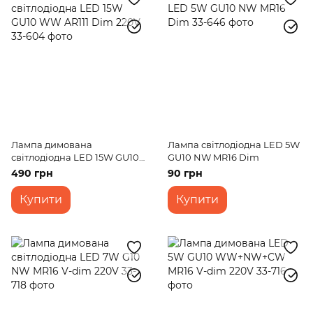
Лампа димована
Лампа світлодіодна LED 5W
світлодіодна LED 15W GU10
GU10 NW MR16 Dim
WW AR111 Dim 220V
490 грн
90 грн
Купити
Купити