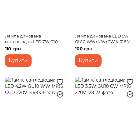
Лампа димована
Лампа димована LED 5W
світлодіодна LED 7W G10
GU10 WW+NW+CW MR16 V-
NW MR16 V-dim 220V
dim 220V
110 грн
100 грн
Купити
Купити