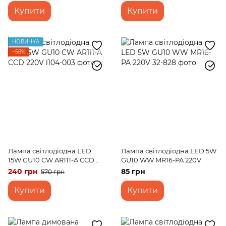
Купити
Купити
НОВИНКА
−58%
Лампа світлодіодна LED
Лампа світлодіодна LED 5W
15W GU10 CW AR111-A CCD
GU10 WW MR16-PA 220V
220V
240 грн
85 грн
570 грн
Купити
Купити