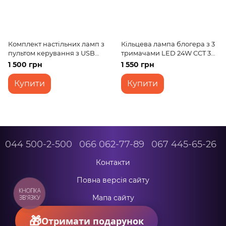
Комплект настільних ламп з
Кільцева лампа блогера з 3
пультом керування з USB
тримачами LED 24W CCT 36
TE-062 5W RGB+IC
см (TE-053)
1 500 грн
1 550 грн
Купити
Купити
044 500-2-500
066 062-77-89
067 445-65-26
Контакти
Повна версія сайту
КНОПКА
Мапа сайту
ЗВ'ЯЗКУ
© 2026
Отримати подарунок