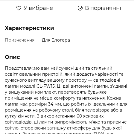
У вибране
В порівнянні
Характеристики
Призначення
Для Блогера
Опис
Представляємо вам найсучасніший та стильний
освітлювальний пристрій, який додасть чарівності та
сучасного вигляду вашому простору — світлодіодні
лампи моделі CL-FW15. Ці дві витончені лампи, з'єднані
у вишуканий комплект, перетворять будь-яке
приміщення на місце комфорту та натхнення. Кожна
лампа має розміри 34 мм, що робить їх ідеальними для
розміщення на робочому столі, біля телевізора або в
кутку кімнати. З використанням 60 яскравих
світлодіодів, ці лампи випромінюють м'яке та приємне
світло, створюючи затишну атмосферу для будь-якої
нагоди. Завдяки сучасному контролеру TUYA, що