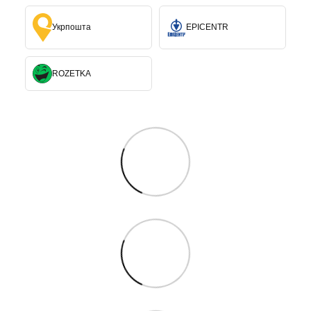
Укрпошта
EPICENTR
ROZETKA