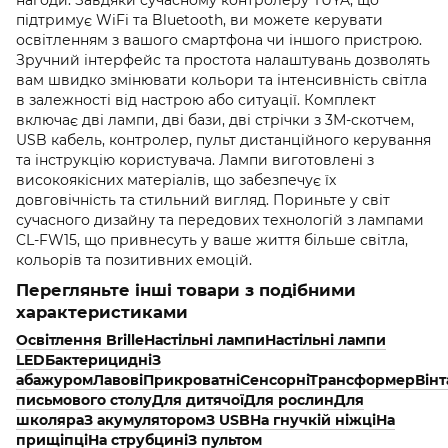
підтримує WiFi та Bluetooth, ви можете керувати
освітленням з вашого смартфона чи іншого пристрою.
Зручний інтерфейс та простота налаштувань дозволять
вам швидко змінювати кольори та інтенсивність світла
в залежності від настрою або ситуації. Комплект
включає дві лампи, дві бази, дві стрічки з 3М-скотчем,
USB кабель, контролер, пульт дистанційного керування
та інструкцію користувача. Лампи виготовлені з
високоякісних матеріалів, що забезпечує їх
довговічність та стильний вигляд. Пориньте у світ
сучасного дизайну та передових технологій з лампами
CL-FW15, що привнесуть у ваше життя більше світла,
кольорів та позитивних емоцій.
Перегляньте інші товари з подібними
характеристиками
Освітлення Brille
Настільні лампи
Наcтільні лампи
LED
Бактерицидні
З
абажуром
Лавові
Прикроватні
Сенсорні
Трансформер
Він
письмового столу
Для дитячої
Для рослин
Для
школяра
З акумулятором
З USB
На гнучкій ніжці
На
прищіпці
На струбцині
З пультом