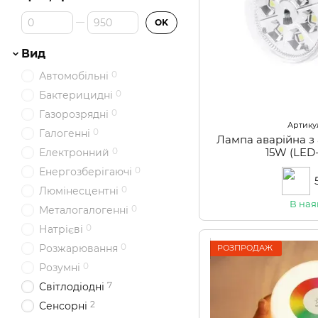
Від Ціна, грн
До Ціна, грн
OK
Вид
0
Автомобільні
0
Бактерицидні
0
Газорозрядні
Артикул
0
Галогенні
Лампа аварійна з
15W (LED
0
Електронний
0
Енергозберігаючі
0
Люмінесцентні
В ная
0
Металогалогенні
0
Натрієві
0
Розжарювання
РОЗПРОДАЖ
0
Розумні
7
Світлодіодні
2
Сенсорні