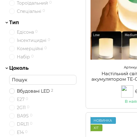
0
Тороїдальний
0
Спеціальні
Тип
0
Едісона
0
Інсектицидні
0
Комерційні
0
Набір
Цоколь
Артикул
Настільний сві
акумулятором TE-
2
Вбудовані LED
0
Е27
В ная
0
2G11
0
BA9S
НОВИНКА
0
DRL11
ХІТ
0
E14