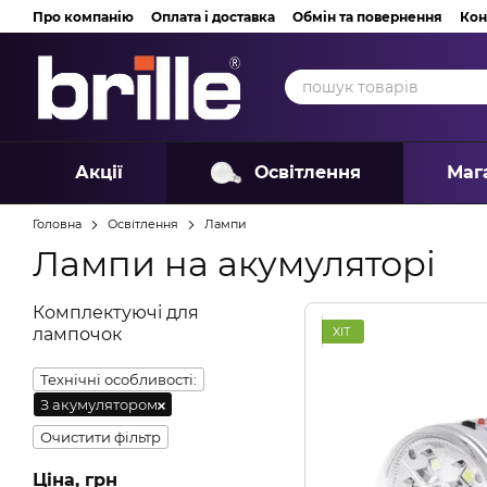
Перейти до основного контенту
Про компанію
Оплата і доставка
Обмін та повернення
Кон
Акції
Освітлення
Маг
Головна
Освітлення
Лампи
Лампи на акумуляторі
Комплектуючі для
ХІТ
лампочок
Технічні особливості:
З акумулятором
Очистити фільтр
Ціна, грн