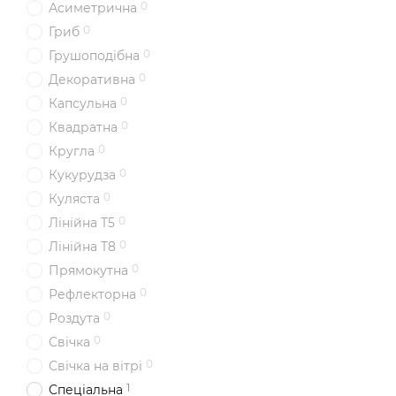
0
Асиметрична
0
Гриб
0
Грушоподібна
0
Декоративна
0
Капсульна
0
Квадратна
0
Кругла
0
Кукурудза
0
Куляста
0
Лінійна T5
0
Лінійна T8
0
Прямокутна
0
Рефлекторна
0
Роздута
0
Свічка
0
Свічка на вітрі
1
Спеціальна