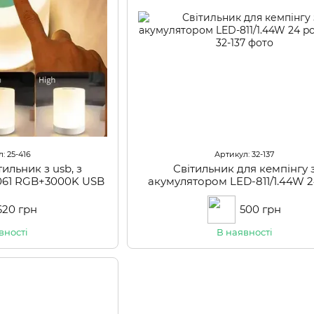
: 25-416
Артикул: 32-137
тильник з usb, з
Світильник для кемпінгу 
061 RGB+3000K USB
акумулятором LED-811/1.44W 2
DC4V
620 грн
500 грн
вності
В наявності