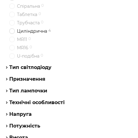
0
Спіральна
0
Таблетка
0
Трубчаста
4
Циліндрична
0
MR11
0
MR16
0
U-подібна
Тип світлодіоду
Призначення
Тип лампочки
Технічні особливості
Напруга
Потужність
Висота