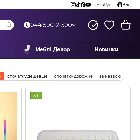
Укр
Рус
Вхід
044 500-2-500
Меблі Декор
Новинки
ю
спочатку дешевше
спочатку дорожче
за назвою
ХІТ