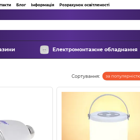
такти
Блог
Інформація
Розрахунок освітленості
азини
Електромонтажне обладнання
Сортування:
за популярніст