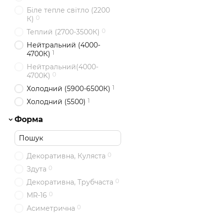
Біле тепле світло (2200
0
К)
0
Теплий (2700-3500К)
Нейтральний (4000-
1
4700К)
Нейтральний(4000-
0
4700K)
1
Холодний (5900-6500К)
1
Холодний (5500)
Форма
0
Декоративна, Куляста
0
Здута
0
Декоративна, Трубчаста
0
MR-16
0
Асиметрична