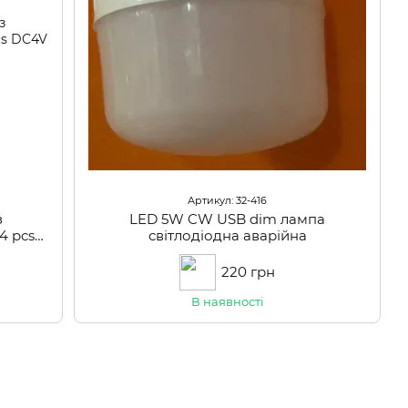
Артикул: 32-416
з
LED 5W CW USB dim лампа
4 pcs
світлодіодна аварійна
220 грн
В наявності