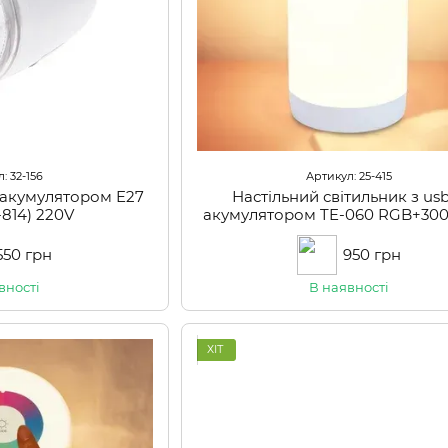
: 32-156
Артикул: 25-415
 акумулятором E27
Настільний світильник з usb
-814) 220V
акумулятором TE-060 RGB+30
USB
550 грн
950 грн
вності
В наявності
ХІТ