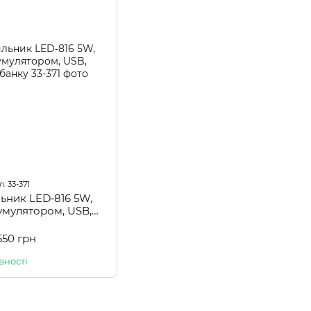
: 33-371
льник LED‑816 5W,
умулятором, USB,
д павербанку
550 грн
вності