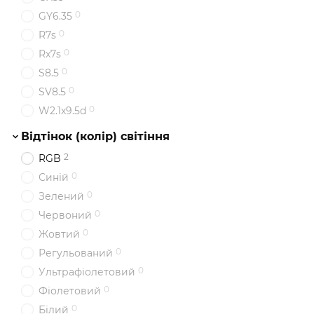
0
GY6.35
0
R7s
0
Rx7s
0
S8.5
0
SV8.5
0
W2.1x9.5d
Відтінок (колір) світіння
2
RGB
0
Синій
0
Зелений
0
Червоний
0
Жовтий
0
Регульований
0
Ультрафіолетовий
0
Фіолетовий
0
Білий