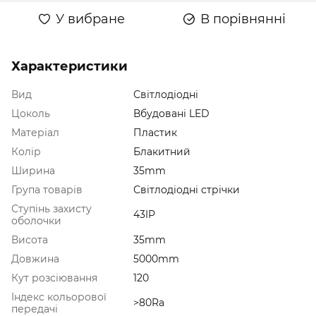
У вибране
В порівнянні
Характеристики
Вид
Світлодіодні
Цоколь
Вбудовані LED
Матеріал
Пластик
Колір
Блакитний
Ширина
35mm
Група товарів
Світлодіодні стрічки
Ступінь захисту
43IP
оболочки
Висота
35mm
Довжина
5000mm
Кут розсіювання
120
Індекс кольорової
>80Ra
передачі