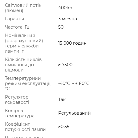
Світловий потік
400lm
(люмен)
Гарантія
3 місяца
Частота, Гц
50
Номінальний
(розрахунковий)
15 000 годин
термін служби
лампи, г
Кількість циклів
вмикання до
≥ 7500
відмови
Температурний
режим експлуатації,
-40°C ~ + 60°С
°C
Регулятор
Так
яскравості
Колірна
Регульований
температура
Коефіцієнт
≥0.55
потужності лампи
Час розігрівання