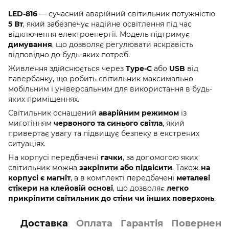
LED-816
— сучасний аварійний світильник потужністю
5 Вт
, який забезпечує надійне освітлення під час
відключення електроенергії. Модель підтримує
димування
, що дозволяє регулювати яскравість
відповідно до будь-яких потреб.
Живлення здійснюється через
Type-C
або
USB
від
павербанку, що робить світильник максимально
мобільним і універсальним для використання в будь-
яких приміщеннях.
Світильник оснащений
аварійним режимом
із
миготінням
червоного та синього світла
, який
привертає увагу та підвищує безпеку в екстрених
ситуаціях.
На корпусі передбачені
гачки
, за допомогою яких
світильник можна
закріпити або підвісити
. Також
на
корпусі є магніт
, а в комплекті передбачені
металеві
стікери
на
клейовій
основі
, що дозволяє
легко
прикріпити світильник до
стіни
чи інших поверхонь
.
Доставка
Оплата
Гарантія
Поверненн