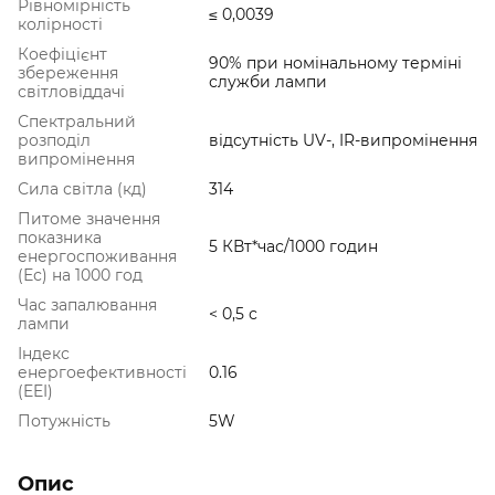
Рівномірність
≤ 0,0039
колірності
Коефіцієнт
90% при номінальному терміні
збереження
служби лампи
світловіддачі
Спектральний
розподіл
відсутність UV-, IR-випромінення
випромінення
Сила світла (кд)
314
Питоме значення
показника
5 КВт*час/1000 годин
енергоспоживання
(Ес) на 1000 год
Час запалювання
< 0,5 с
лампи
Індекс
енергоефективності
0.16
(EEI)
Потужність
5W
Опис