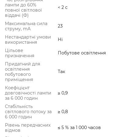
лампи до 60%
< 2 с
повної світлової
віддачі (Ф)
Максимальна сила
23
струму, mA
Нестандартні умови
Ні
використання
Цільове
Побутове освітлення
призначення
Придатний для
освітлення
Так
побутового
приміщення
Коефіцієнт
довговічності лампи
≥ 0,9
за 6 000 годин
Стабільність
світлового потоку за
≥ 0,8
6 000 годин
Рівень передчасних
≤ 5 % за 1 000 часов
відмов