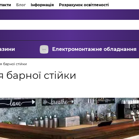
такти
Блог
Інформація
Розрахунок освітленості
азини
Електромонтажне обладнання
я барної стійки
 барної стійки