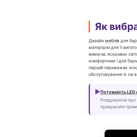
Як вибра
Дизайн
меблів
для барі
матеріали для її вигот
вимагає яскравих сві
комфортним і для барме
першій переважає яскр
обслуговування їх на в
►
Потужність LED 
Роздумуючи про н
прикрасити примі