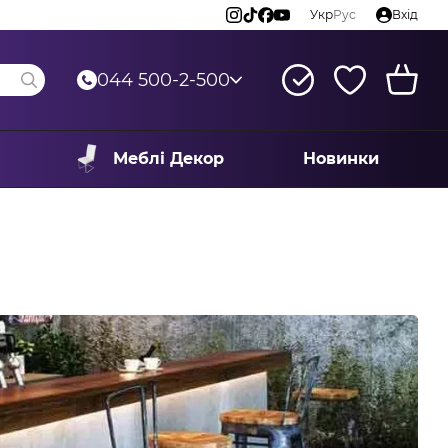
Укр
Рус
Вхід
044 500-2-500
Меблі Декор
Новинки