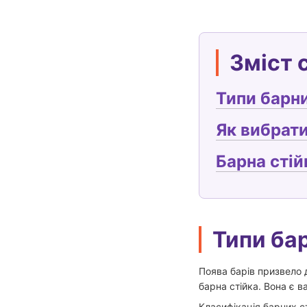
Зміст 
Типи барни
Як вибрати
Барна стій
Типи ба
Поява барів призвело 
барна стійка. Вона є в
Класифікація барних ст