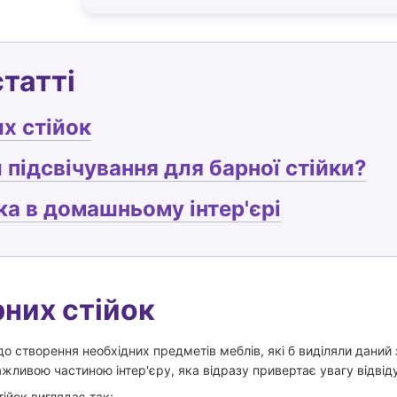
статті
х стійок
 підсвічування для барної стійки?
ка в домашньому інтер'єрі
рних стійок
до створення необхідних предметів меблів, які б виділяли дани
ажливою частиною інтер'єру, яка відразу привертає увагу відвіду
ійок виглядає так: