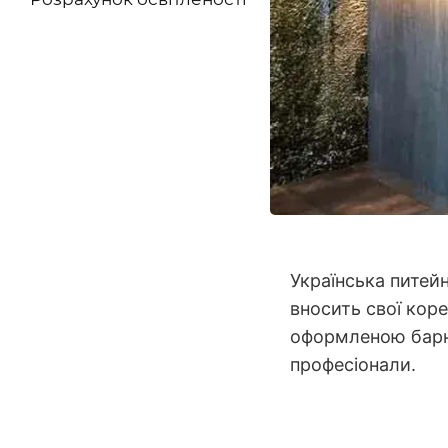
Українська питейн
вносить свої кор
оформленою барно
професіонали.