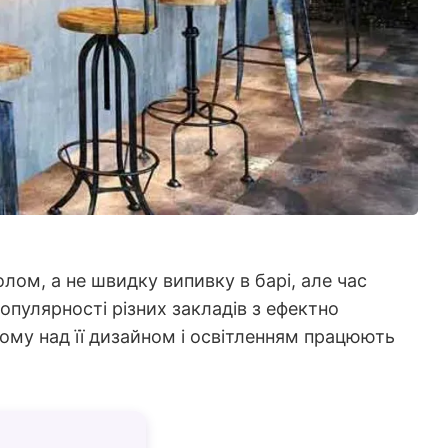
лом, а не швидку випивку в барі, але час
пулярності різних закладів з ефектно
ому над її дизайном і освітленням працюють