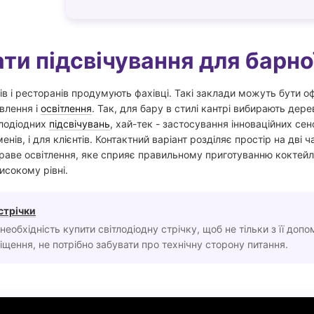
ти підсвічування для барно
в і ресторанів продумують фахівці. Такі заклади можуть бути оф
овлення і
освітлення
. Так, для бару в стилі кантрі вибирають дере
тлодіодних
підсвічувань
, хай-тек - застосування інноваційних сен
нів, і для клієнтів. Контактний варіант розділяє простір на дві ч
аве освітлення, яке сприяє правильному приготуванню коктейлі
исокому рівні.
стрічки
еобхідність купити світлодіодну стрічку, щоб не тільки з її допо
щення, не потрібно забувати про технічну сторону питання.