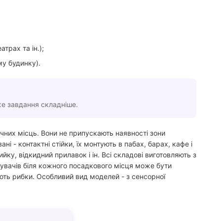
трах та ін.);
му будинку).
же завдання складніше.
чних місць. Вони не припускають наявності зони
і - контактні стійки, їх монтують в пабах, барах, кафе і
у, відкидний прилавок і ін. Всі складові виготовляють з
дувачів біля кожного посадкового місця може бути
ють рибки. Особливий вид моделей - з сенсорної