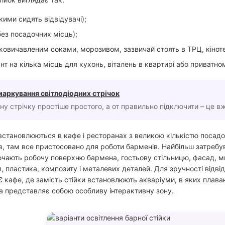
якими сидять відвідувачі);
без посадочних місць);
віжовичавленим соками, морозивом, зазвичай стоять в ТРЦ, кінотеа
нт на кілька місць для кухонь, віталень в квартирі або приватно
маркування світлодіодних стрічок
дну стрічку простіше простого, а от правильно підключити – це в
 встановлюються в кафе і ресторанах з великою кількістю посадо
в, там все пристосовано для роботи барменів. Найбільш затребуван
чають робочу поверхню бармена, гостьову стільницю, фасад, мийк
, пластика, композиту і металевих деталей. Для зручності відві
Є кафе, де замість стійки встановлюють акваріуми, в яких плава
а представляє собою особливу інтерактивну зону.