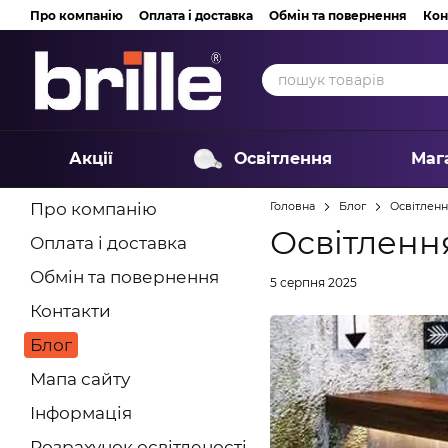
Перейти до основного контенту
Про компанію
Оплата і доставка
Обмін та повернення
Кон
Акції
Освітлення
Маг
Про компанію
Головна
Блог
Освітленн
Освітлення
Оплата і доставка
Обмін та повернення
5 серпня 2025
Контакти
Блог
Мапа сайту
Інформація
Розрахунок освітленості