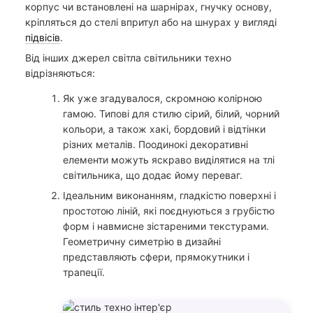
корпус чи встановлені на шарнірах, гнучку основу,
кріпляться до стелі впритул або на шнурах у вигляді
підвісів
.
Від інших джерел світла світильники техно
відрізняються:
Як уже згадувалося, скромною колірною
гамою. Типові для стилю сірий, білий, чорний
кольори, а також хакі, бордовий і відтінки
різних металів. Поодинокі декоративні
елементи можуть яскраво виділятися на тлі
світильника, що додає йому переваг.
Iдеальним виконанням, гладкістю поверхні і
простотою ліній, які поєднуються з грубістю
форм і навмисне зістареними текстурами.
Геометричну симетрію в дизайні
представляють сфери, прямокутники і
трапеції.