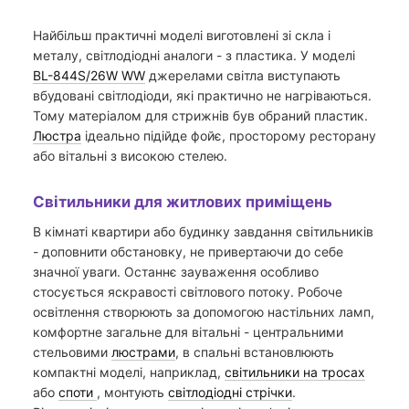
Найбільш практичні моделі виготовлені зі скла і
металу, світлодіодні аналоги - з пластика. У моделі
BL-844S/26W WW
джерелами світла виступають
вбудовані світлодіоди, які практично не нагріваються.
Тому матеріалом для стрижнів був обраний пластик.
Люстра
ідеально підійде фойє, просторому ресторану
або вітальні з високою стелею.
Світильники для житлових приміщень
В кімнаті квартири або будинку завдання світильників
- доповнити обстановку, не привертаючи до себе
значної уваги. Останнє зауваження особливо
стосується яскравості світлового потоку. Робоче
освітлення створюють за допомогою настільних ламп,
комфортне загальне для вітальні - центральними
стельовими
люстрами
, в спальні встановлюють
компактні моделі, наприклад,
світильники на тросах
або
споти
, монтують
світлодіодні стрічки
.