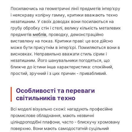
Посилаючись на геометричні лінії предметів інтер'єру
і неяскраву колірну гамму, критики вважають техно
незатишним. У своїх доводах вони посилаються на
грубу обробку стін і стелі, велику кількість металевих
предметів
меблів
, проводку, демонстраційно
виставлену на показ. Критики праві: це все дійсно
може бути присутнім в інтер'єрі. Помиляються вони в
висновках. Неправильно вважати стиль сірим і
незатишним. Його шанувальники погодяться, що
ближче до істини інша характеристика: спокійний,
простий, зручний і з цих причин - привабливий.
Особливості та переваги
світильників техно
Всі моделі візуально схожі: нагадують професійне
промислове обладнання, мають незвичні
ціліндроподібні плафони, часто - блискучу хромовану
поверхню. Вони мають самодостатній суцільний