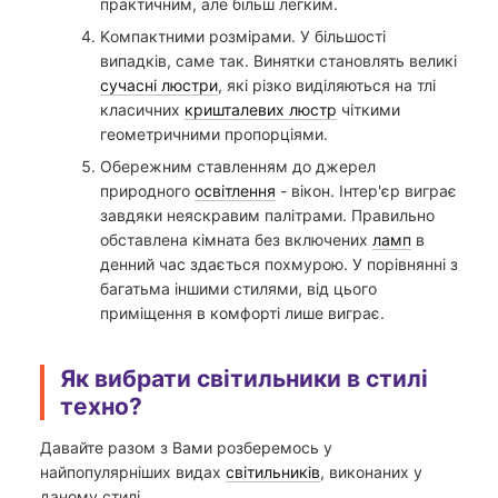
практичним, але більш легким.
Kомпактними розмірами. У більшості
випадків, саме так. Винятки становлять великі
сучасні люстри
, які різко виділяються на тлі
класичних
кришталевих люстр
чіткими
геометричними пропорціями.
Oбережним ставленням до джерел
природного
освітлення
- вікон. Інтер'єр виграє
завдяки неяскравим палітрами. Правильно
обставлена ​​кімната без включених
ламп
в
денний час здається похмурою. У порівнянні з
багатьма іншими стилями, від цього
приміщення в комфорті лише виграє.
Як вибрати світильники в стилі
техно?
Давайте разом з Вами розберемось у
найпопулярніших видах
світильників
, виконаних у
даному стилі.