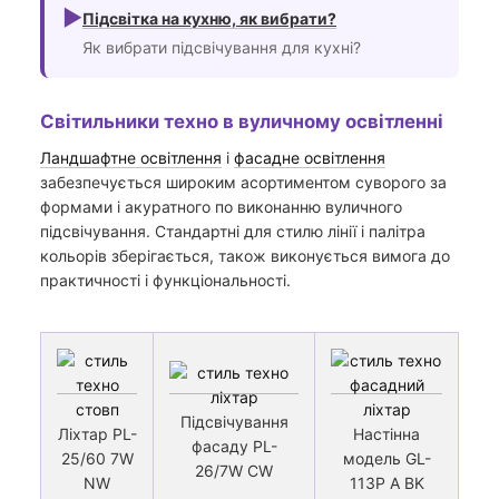
►
Підсвітка на кухню, як вибрати?
Як вибрати підсвічування для кухні?
Світильники техно в вуличному освітленні
Ландшафтне
освітлення
і
фасадне
освітлення
забезпечується широким асортиментом суворого за
формами і акуратного по виконанню вуличного
підсвічування. Стандартні для стилю лінії і палітра
кольорів зберігається, також виконується вимога до
практичності і функціональності.
Підсвічування
Ліхтар PL-
Настінна
фасаду PL-
25/60 7W
модель GL-
26/7W CW
NW
113P A BK