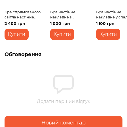
Бра спрямованого
Бра настінне
Бра настінне
світла настінне
накладне з
накладне у спа
накладне кантрі
вимикачем
для читання KL-
2 400 грн
1 000 грн
1 100 грн
BKL-150W/1
класичне BKL-
330W/1 E14 OR
409W/1
Купити
Купити
Купити
Обговорення
Додати перший відгук
Новий коментар