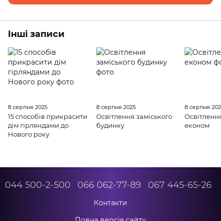
Інші записи
8 серпня 2025
8 серпня 2025
8 серпня 20
15 способів прикрасити
Освітлення заміського
Освітлення
дім гірляндами до
будинку
економ
Нового року
044 500-2-500
066 062-77-89
067 445-65-26
Контакти
Повна версія сайту