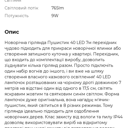
світіння
Світловий потік
765lm
Потужність
9W
Опис
Новорічна гірлянда Пушистик 40 LED 7м перехідник
чудово підходить для прикраси новорічної ялинки або
створення затишного куточка у квартирі. Перехідник,
що входить до комплектації виробу, дозволить
з'єднувати кілька гірлянд разом. Просто підключіть
один набір вогнів до іншого, і ви вже на шляху
створення власного казкового освітлення! 40 LED
лампочок розташованих на чорному дроті довжиною 7
метрів на відстані один від одного в 17,5 см, світять
яскравим жовтим та святковим синім світлом. Форма
лампочок дуже оригінальна, вона нагадує м'ячик-
пушистик, який світиться в 8 різних режимах. Тому
гірлянда ідеально підходить для оздоблення
новорічних дерев. Клас захисту від вологи та пилу IP44
дозволяє використовувати виріб на відкритому