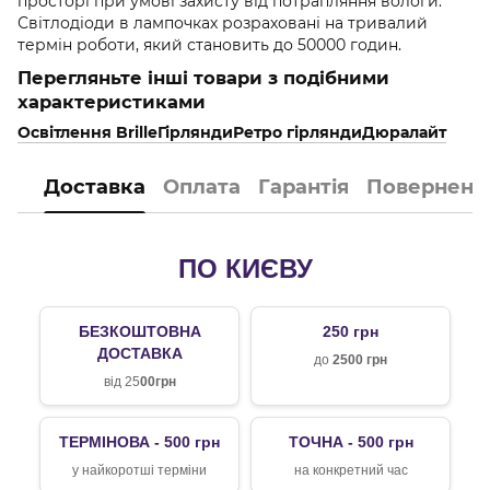
просторі при умові захисту від потрапляння вологи.
Світлодіоди в лампочках розраховані на тривалий
термін роботи, який становить до 50000 годин.
Перегляньте інші товари з подібними
характеристиками
Освітлення Brille
Гірлянди
Ретро гірлянди
Дюралайт
Доставка
Оплата
Гарантія
Поверненн
ПО КИЄВУ
БЕЗКОШТОВНА
250 грн
ДОСТАВКА
до
2500 грн
від 25
00грн
ТЕРМІНОВА - 500 грн
ТОЧНА - 500 грн
у найкоротші терміни
на конкретний час