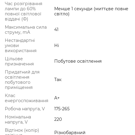
Час розігрівання
лампи до 60%
Менше 1 секунди (миттєве повне
повної світлової
світло)
віддачі (Ф)
Максимальна сила
41
струму, mA
Нестандартні
умови
Ні
використання
Цільове
Побутове освітлення
призначення
Придатний для
освітлення
Так
побутового
приміщення
Клас
A+
енергоспоживання
Робоча напруга, V
175-265
Номінальна
220
напруга, V
Відтінок (колір)
Різнобарвний