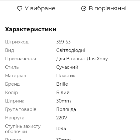
У вибране
В порівнянні
Характеристики
Штрихкод
359153
Вид
Світлодіодні
Призначення
Для Вітальні, Для Холу
Стиль
Сучасний
Матеріал
Пластик
Бренд
Brille
Колір
Білий
Ширина
30mm
Група товарів
Гірлянда
Напруга
220V
Ступінь захисту
IP44
оболочки
Висота
30mm