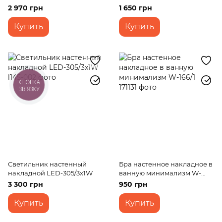
BL-377W/6W WH
накладное BR-02 130W/1 G9
2 970 грн
1 650 грн
Купить
Купить
КНОПКА
ЗВ'ЯЗКУ
Светильник настенный
Бра настенное накладное в
накладной LED-305/3x1W
ванную минимализм W-
166/1
3 300 грн
950 грн
Купить
Купить