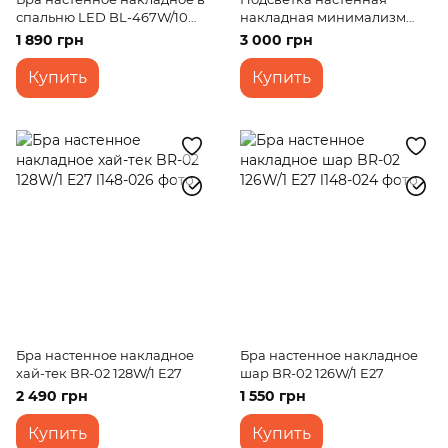
спальню LED BL-467W/10W
накладная минимализм
WH
LED AL-508/6W BK
1 890 грн
3 000 грн
Купить
Купить
Бра настенное накладное
Бра настенное накладное
хай-тек BR-02 128W/1 E27
шар BR-02 126W/1 E27
2 490 грн
1 550 грн
Купить
Купить