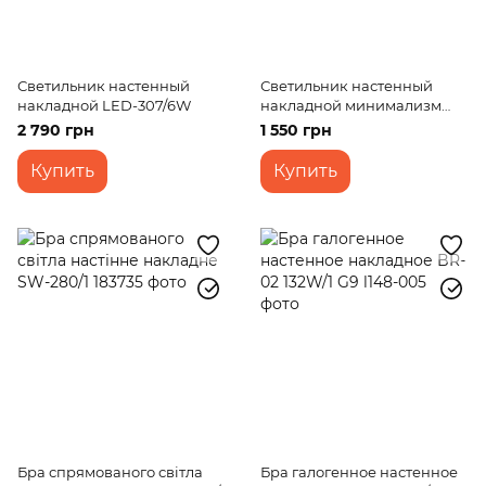
Светильник настенный
Светильник настенный
накладной LED-307/6W
накладной минимализм
LED AL-501/6W NW WH IP20
2 790 грн
1 550 грн
Купить
Купить
Бра спрямованого світла
Бра галогенное настенное