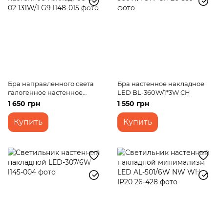
Бра направленного света
Бра настенное накладное
галогенное настенное
LED BL-360W/1*3W CH
накладное BR-02 131W/1 G9
1 650 грн
1 550 грн
Купить
Купить