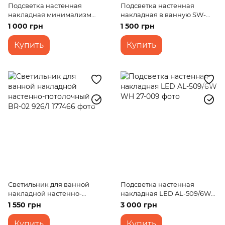
Подсветка настенная
Подсветка настенная
накладная минимализм
накладная в ванную SW-
LED AL-547/3W WW WH
114/20W CCT BK
1 000 грн
1 500 грн
Купить
Купить
Светильник для ванной
Подсветка настенная
накладной настенно-
накладная LED AL-509/6W
потолочный BR-02 926/1
WH
1 550 грн
3 000 грн
Купить
Купить