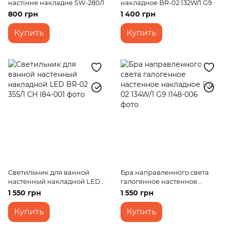
настінне накладне SW-280/1
накладное BR-02 132W/1 G9
800 грн
1 400 грн
Купить
Купить
Светильник для ванной
Бра направленного света
настенный накладной LED
галогенное настенное
BR-02 355/1 CH
накладное BR-02 134W/1 G9
1 550 грн
1 550 грн
Купить
Купить