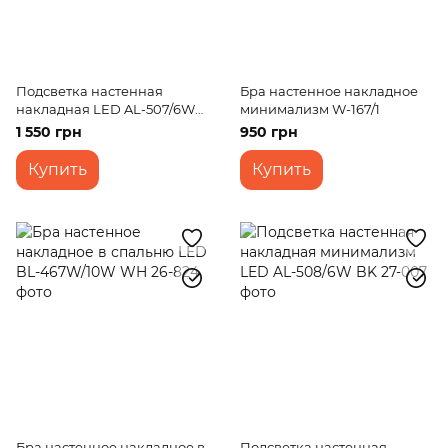
Подсветка настенная
Бра настенное накладное
накладная LED AL-507/6W
минимализм W-167/1
WW WH IP20
1 550 грн
950 грн
Купить
Купить
Бра настенное накладное в
Подсветка настенная