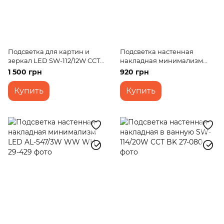
Подсветка для картин и
Подсветка настенная
зеркал LED SW-112/12W CCT
накладная минимализм
BK
LED AL-548/3+3W WW WH
1 500 грн
920 грн
Купить
Купить