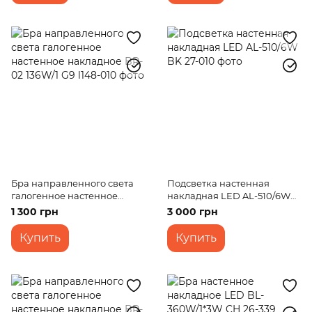
Бра направленного света
Подсветка настенная
галогенное настенное
накладная LED AL-510/6W
накладное BR-02 136W/1 G9
BK
1 300 грн
3 000 грн
Купить
Купить