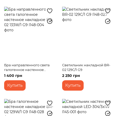
Бра направленного света
Светильник накладной BR-
галогенное настенное
02 129C/1 G9
накладное BR-02 133W/1 G9
1 400 грн
2 250 грн
Купить
Купить