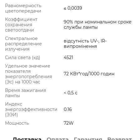
Равномерность
≤ 0,0039
цветопередачи
Коэффициент
90% при номинальном сроке
сохранения
службы лампы
светоотдачи
Спектральное
відсутність UV-, IR-
распределение
випромінення
излучения
Сила света (кд)
4521
Удельное значение
показателя
72 КВт*год/1000 годин
энергопотребления
(Эс) на 1000 час
Время зажигания
< 0,5 с
лампы
Индекс
энергоэффективности
0.16
(ЭЭИ)
Мощность
72W
Доставка
Оплата
Гарантия
Возврат