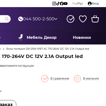
Укр
Рус
Вход
044 500-2-500
е
Мебель Декор
Новинки
м
Блок питания DR-25W IP67 AC 170-264V DC 12V 2.1A Output led
170-264V DC 12V 2.1A Output led
авантажити інструкцію
В сравнение
В желания
и
заказ