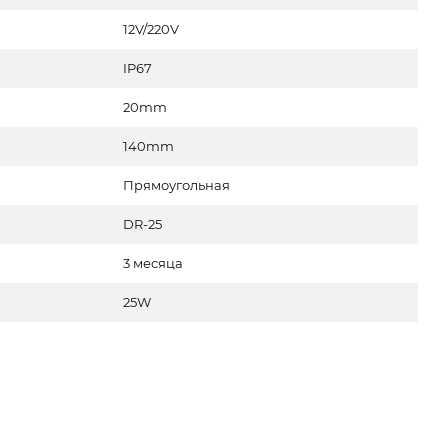
12V/220V
IP67
20mm
140mm
Прямоугольная
DR-25
3 месяца
25W