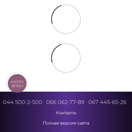
КНОПКА
ЗВ'ЯЗКУ
044 500-2-500
066 062-77-89
067 445-65-26
Контакты
Полная версия сайта