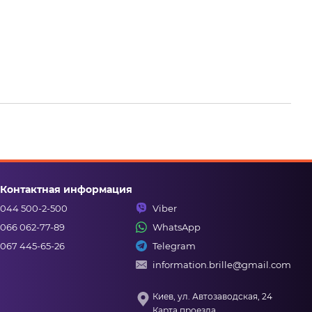
Контактная информация
044 500-2-500
Viber
066 062-77-89
WhatsApp
067 445-65-26
Telegram
information.brille@gmail.com
Киев, ул. Автозаводская, 24
Карта проезда