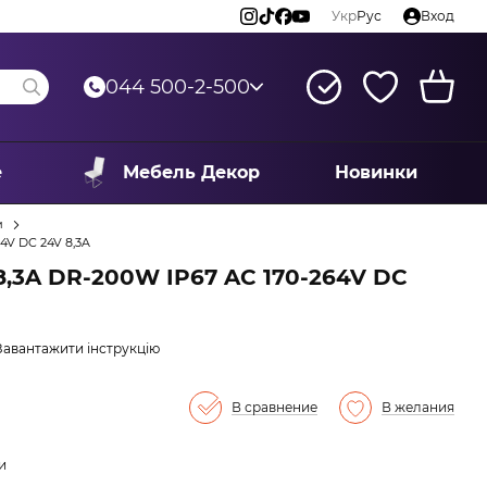
Укр
Рус
Вход
044 500-2-500
е
Мебель Декор
Новинки
м
4V DC 24V 8,3A
,3A DR-200W IP67 AC 170-264V DC
Завантажити інструкцію
В сравнение
В желания
и