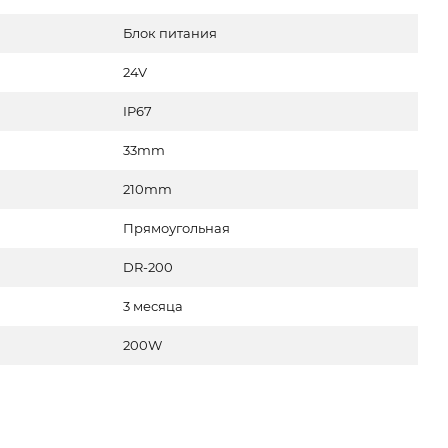
Блок питания
24V
IP67
33mm
210mm
Прямоугольная
DR-200
3 месяца
200W