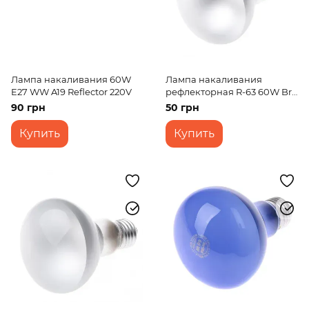
Лампа накаливания 60W
Лампа накаливания
E27 WW A19 Reflector 220V
рефлекторная R-63 60W Br
220V
90 грн
50 грн
Купить
Купить