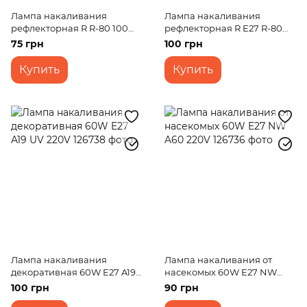
Лампа накаливания
Лампа накаливания
рефлекторная R R-80 100W
рефлекторная R E27 R-80
Br 220V
NEODYMIUM 60W 220V
75 грн
100 грн
Купить
Купить
Лампа накаливания
Лампа накаливания от
декоративная 60W E27 A19
насекомых 60W E27 NW
UV 220V
A60 220V
100 грн
90 грн