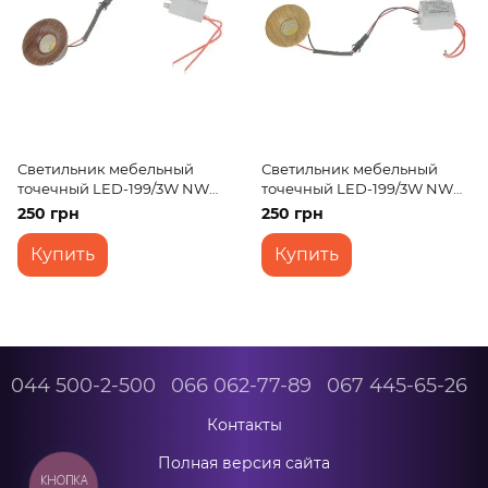
Светильник мебельный
Светильник мебельный
точечный LED-199/3W NW
точечный LED-199/3W NW
RED Wood
YL Wood
250 грн
250 грн
Купить
Купить
044 500-2-500
066 062-77-89
067 445-65-26
Контакты
Полная версия сайта
КНОПКА