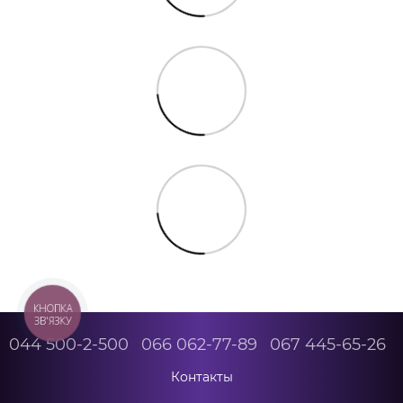
КНОПКА
ЗВ'ЯЗКУ
044 500-2-500
066 062-77-89
067 445-65-26
Контакты