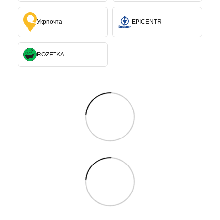
Укрпочта
EPICENTR
ROZETKA