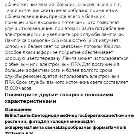
общественных зданий: больниц, офисов, школ и т. д.
Такой источник света целесообразно применять в
общем освещении, прежде всего в больших
помещениях с высокими потолками. Это позволяет
улучшить освещение, при этом снизить потребление
электроэнергии и увеличить срок службы лампочки.
Лампочка с цоколем G13 мощностью 18 Вт излучает
холодный белый свет со световым потоком 1080 лм.
Особое люминофорное покрытие обеспечивает
хорошую цветопередачу. Лампа может использоваться
с обычным или электронным ПРА. Для достижения
большей эффективности и более долгого срока
службы рекомендуется использовать электронный
ПРА. Срок службы данного источника света составляет
13 000 часов.
Посмотрите другие товары с похожими
характеристиками
Освещение
Brille
Лампы
Светодиодные
Энергосберегающие
Люмине
растений, фито
Для холодильников
Для
аквариума
Лампа свеча
Шарообразная форма
Лампа E
27
Лампа E 14