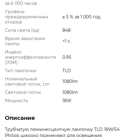
за 6 000 часов
Уровень
преждевременных
≥ 5 % за 1 000 год
отказов
Сила света (кд)
848
Время зажигания
<1 с.
лампы
Индекс
энергоэффективности
0.95
(ЭЭИ)
Тип лампочки
TLD
Номинальный
1080lm
световой поток, Lm
Световой поток
1080lm
Мощность
18W
Описание
Трубчатую люминесцентную лампочку TLD 18W/54
Philips широко применяют для освещения