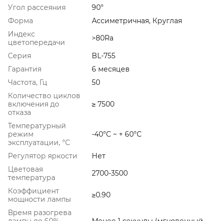
Угол рассеяния
90°
Форма
Ассиметричная, Круглая
Индекс
>80Ra
цветопередачи
Серия
BL-755
Гарантия
6 месяцев
Частота, Гц
50
Количество циклов
включения до
≥ 7500
отказа
Температурный
режим
-40°C ~ + 60°С
эксплуатации, °C
Регулятор яркости
Нет
Цветовая
2700-3500
температура
Коэффициент
≥0.90
мощности лампы
Время разогрева
лампы до 60%
Менее 1 секунды (мгновенный