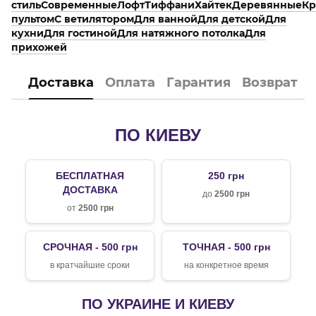
стиль
Современные
Лофт
Тиффани
Хайтек
Деревянные
Кр
пультом
С ветилятором
Для ванной
Для детской
Для
кухни
Для гостиной
Для натяжного потолка
Для
прихожей
Доставка
Оплата
Гарантия
Возврат
ПО КИЕВУ
БЕСПЛАТНАЯ
250 грн
ДОСТАВКА
до
2500 грн
от
2500 грн
СРОЧНАЯ - 500 грн
ТОЧНАЯ - 500 грн
в кратчайшие сроки
на конкретное время
ПО УКРАИНЕ И КИЕВУ