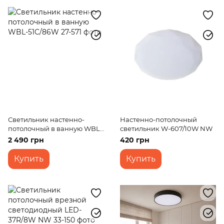
Светильник настенно-
Настенно-потолочный
потолочный в ванную WBL-
светильник W-607/10W NW
51C/86W
2 490 грн
420 грн
Купить
Купить