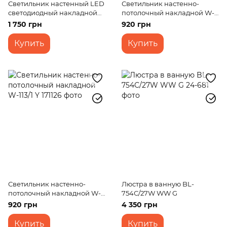
Светильник настенный LED
Светильник настенно-
светодиодный накладной
потолочный накладной W-
AL-512/12W WH
113/1 W
1 750 грн
920 грн
Купить
Купить
Светильник настенно-
Люстра в ванную BL-
потолочный накладной W-
754С/27W WW G
113/1 Y
920 грн
4 350 грн
Купить
Купить