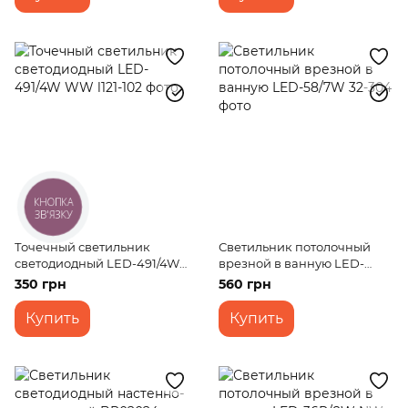
КНОПКА
ЗВ'ЯЗКУ
Точечный светильник
Светильник потолочный
светодиодный LED-491/4W
врезной в ванную LED-
WW
58/7W
350 грн
560 грн
Купить
Купить