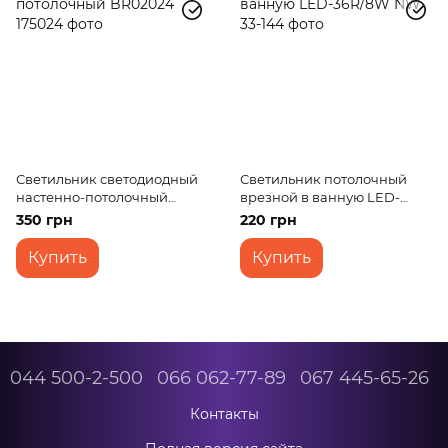
Светильник светодиодный
Светильник потолочный
настенно-потолочный
врезной в ванную LED-
BR02024
36R/8W NW
350 грн
220 грн
Купить
Купить
044 500-2-500
066 062-77-89
067 445-65-26
Контакты