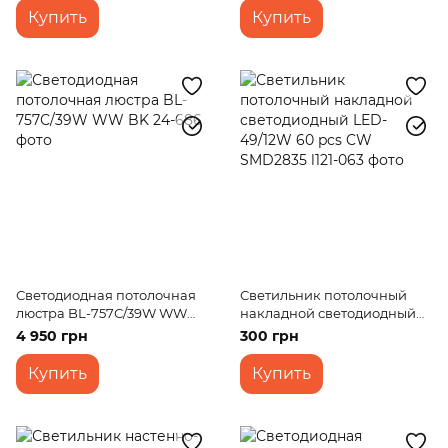
Купить
Купить
Светодиодная потолочная
Светильник потолочный
люстра BL-757С/39W WW
накладной светодиодный
BK
LED-49/12W 60 pcs CW
4 950 грн
300 грн
SMD2835
Купить
Купить