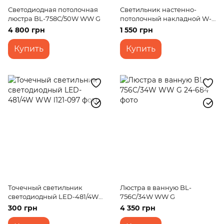
Светодиодная потолочная
Светильник настенно-
люстра BL-758С/50W WW G
потолочный накладной W-
072/1
4 800 грн
1 550 грн
Купить
Купить
Точечный светильник
Люстра в ванную BL-
светодиодный LED-481/4W
756С/34W WW G
WW
300 грн
4 350 грн