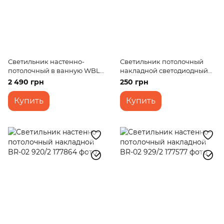
Светильник настенно-
Светильник потолочный
потолочный в ванную WBL-
накладной светодиодный
46C/47W
LED-48/6W CW led
2 490 грн
250 грн
Купить
Купить