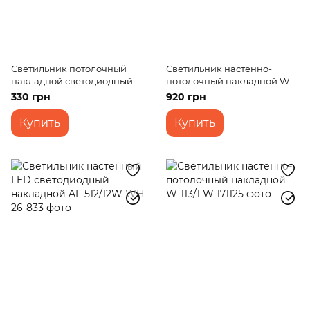
Светильник потолочный
Светильник настенно-
накладной светодиодный
потолочный накладной W-
LED-49/6W 30 pcs CW
113/1 G
330 грн
920 грн
SMD2835
Купить
Купить