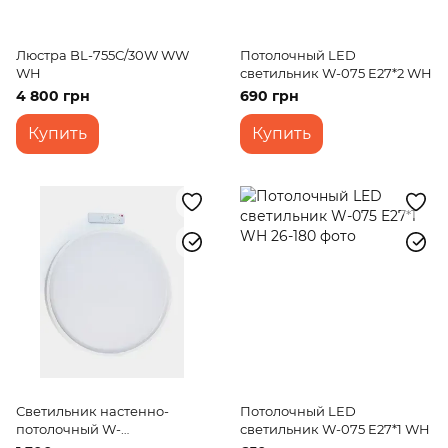
Люстра BL-755С/30W WW
Потолочный LED
WH
светильник W-075 E27*2 WH
4 800 грн
690 грн
Купить
Купить
Светильник настенно-
Потолочный LED
потолочный W-
светильник W-075 E27*1 WH
630/36W+36W WW+NW+CW