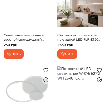
Светильник потолочный
Светильник потолочный
врезной светодиодный
накладной LED FLF-83 20W
LED-37R/8W NW
WW BK
250 грн
1 650 грн
Купить
Купить