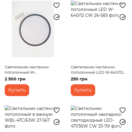
Светильник настенно-
Светильник настенно-
потолочный W-
потолочный LED W-640/12
643/27W+27W CCT+RGB
CW
2 500 грн
250 грн
TUYA
Купить
Купить