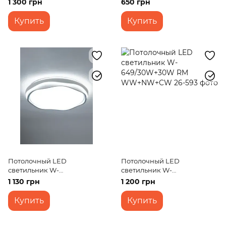
1 300 грн
650 грн
Купить
Купить
Потолочный LED
Потолочный LED
светильник W-
светильник W-
647/30W+30W RM
649/30W+30W RM
1 130 грн
1 200 грн
WW+NW+CW
WW+NW+CW
Купить
Купить