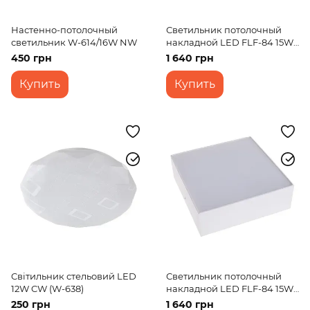
Настенно-потолочный
Светильник потолочный
светильник W-614/16W NW
накладной LED FLF-84 15W
WW BK
450 грн
1 640 грн
Купить
Купить
Cвітильник стельовий LED
Светильник потолочный
12W CW (W-638)
накладной LED FLF-84 15W
NW WH
250 грн
1 640 грн