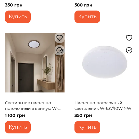
LED-471 36W NW
LED-471/50W CW
350 грн
580 грн
Купить
Купить
Светильник настенно-
Настенно-потолочный
потолочный в ванную W-
светильник W-637/10W NW
629/20W NW
1 100 грн
350 грн
Купить
Купить