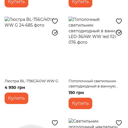
Купить
Купить
Люстра BL-756С/40W WW G
Потолочный светильник
светодиодный в ванную
4 950 грн
LED-36/4W WW led
150 грн
Купить
Купить