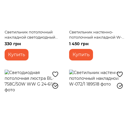
Светильник потолочный
Светильник настенно-
накладной светодиодный
потолочный накладной W-
LED-49/12W 60 pcs WW
070/1
330 грн
1 450 грн
SMD2835
Купить
Купить