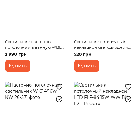
Светильник настенно-
Светильник потолочный
потолочный в ванную WBL-
накладной светодиодный
47C/63W
LED-471/36W CW
2 990 грн
520 грн
Купить
Купить