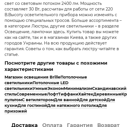
свет со световым потоком 2400 лм. Мощность
составляет 30 Вт, рассчитан для работы от сети 220
В.Высоту осветительного прибора можно изменять с
помощью специальных тросов. Больше ассортимента –
в категории Люстры, другие светильники – в разделе
Освещение, лампочки здесь. Купить товар вы можете
как на сайте, так и в магазинах Киева, а также других
городов Украины. На всю продукцию действует
гарантия. Советы о том, как выбрать люстру читайте в
статье.
Посмотрите другие товары с похожими
характеристиками
Магазин освещения Brille
Потолочные
светильники
Потолочные LED
светильники
Умные
Эконом
Минимализм
Скандинавский
стиль
Современные
Лофт
Тиффани
Хайтек
Деревянные
Кр
пультом
С ветилятором
Для ванной
Для детской
Для
кухни
Для гостиной
Для натяжного потолка
Для
прихожей
Доставка
Оплата
Гарантия
Возврат