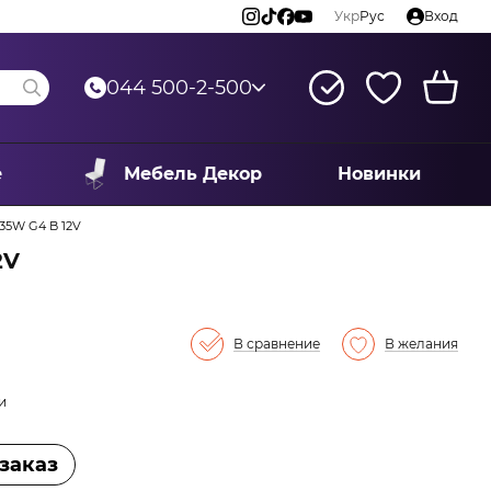
Укр
Рус
Вход
044 500-2-500
е
Мебель Декор
Новинки
35W G4 B 12V
2V
В сравнение
В желания
и
заказ