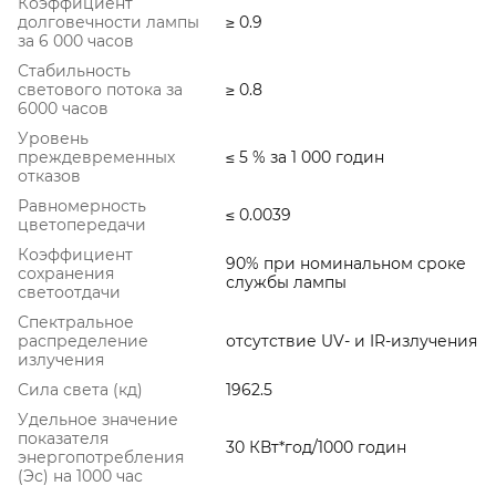
Коэффициент
долговечности лампы
≥ 0.9
за 6 000 часов
Стабильность
светового потока за
≥ 0.8
6000 часов
Уровень
преждевременных
≤ 5 % за 1 000 годин
отказов
Равномерность
≤ 0.0039
цветопередачи
Коэффициент
90% при номинальном сроке
сохранения
службы лампы
светоотдачи
Спектральное
распределение
отсутствие UV- и IR-излучения
излучения
Сила света (кд)
1962.5
Удельное значение
показателя
30 КВт*год/1000 годин
энергопотребления
(Эс) на 1000 час