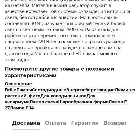
из металла. Металлический радиатор служит в
качестве естественной системы охлаждения источника
света, без потребления энергии. Мощность лампы
составляет 30 Вт, излучает она ровный теплый белый
свет со световым потоком 2500 лм. Рассчитана для
работы в сети переменного тока с номинальным
напряжением 220 В. Она поможет сократить расходы
на электроэнергию, а вы забудете о замене ламп на
долгие годы. Узнать больше о LED лампах можно в
этом видео.
Посмотрите другие товары с похожими
характеристиками
Освещение
Brille
Лампы
Светодиодные
Энергосберегающие
Люмине
растений, фито
Для холодильников
Для
аквариума
Лампа свеча
Шарообразная форма
Лампа E
27
Лампа E 14
Доставка
Оплата
Гарантия
Возврат