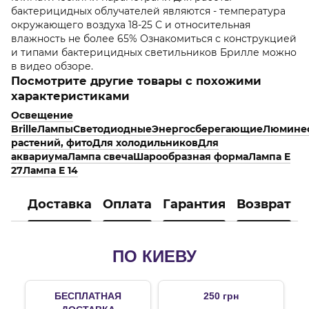
бактерицидных облучателей являются - температура
окружающего воздуха 18-25 С и относительная
влажность не более 65% Ознакомиться с конструкцией
и типами бактерицидных светильников Брилле можно
в видео обзоре.
Посмотрите другие товары с похожими
характеристиками
Освещение
Brille
Лампы
Светодиодные
Энергосберегающие
Люмине
растений, фито
Для холодильников
Для
аквариума
Лампа свеча
Шарообразная форма
Лампа E
27
Лампа E 14
Доставка
Оплата
Гарантия
Возврат
ПО КИЕВУ
БЕСПЛАТНАЯ
250 грн