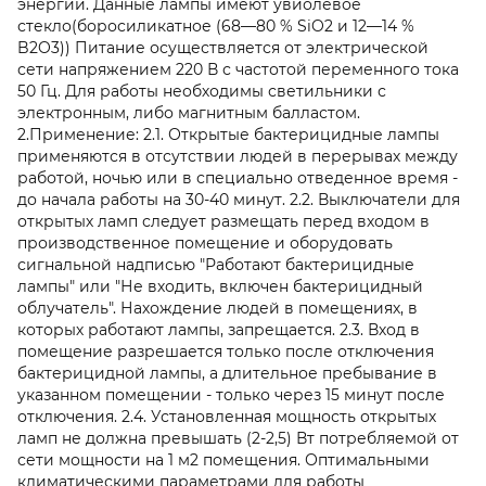
энергии. Данные лампы имеют увиолевое
стекло(боросиликатное (68—80 % SiO2 и 12—14 %
B2O3)) Питание осуществляется от электрической
сети напряжением 220 В с частотой переменного тока
50 Гц. Для работы необходимы светильники с
электронным, либо магнитным балластом.
2.Применение: 2.1. Открытые бактерицидные лампы
применяются в отсутствии людей в перерывах между
работой, ночью или в специально отведенное время -
до начала работы на 30-40 минут. 2.2. Выключатели для
открытых ламп следует размещать перед входом в
производственное помещение и оборудовать
сигнальной надписью "Работают бактерицидные
лампы" или "Не входить, включен бактерицидный
облучатель". Нахождение людей в помещениях, в
которых работают лампы, запрещается. 2.3. Вход в
помещение разрешается только после отключения
бактерицидной лампы, а длительное пребывание в
указанном помещении - только через 15 минут после
отключения. 2.4. Установленная мощность открытых
ламп не должна превышать (2-2,5) Вт потребляемой от
сети мощности на 1 м2 помещения. Оптимальными
климатическими параметрами для работы