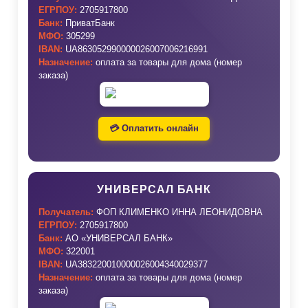
ЕГРПОУ:
2705917800
Банк:
ПриватБанк
МФО:
305299
IBAN:
UA863052990000026007006216991
Назначение:
оплата за товары для дома (номер
заказа)
💳 Оплатить онлайн
УНИВЕРСАЛ БАНК
Получатель:
ФОП КЛИМЕНКО ИННА ЛЕОНИДОВНА
ЕГРПОУ:
2705917800
Банк:
АО «УНИВЕРСАЛ БАНК»
МФО:
322001
IBAN:
UA383220010000026004340029377
Назначение:
оплата за товары для дома (номер
заказа)