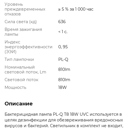
Уровень
преждевременных
≥ 5 % за 1 000 час
отказов
Сила света (кд)
636
Время зажигания
< 1 с.
лампы
Индекс
энергоэффективности
0, 95
(ЭЭИ)
Тип лампочки
PL-Q
Номинальный
810lm
световой поток, Lm
Световой поток
810lm
Мощность
18W
Описание
Бактерицидная лампа PL-Q T8 18W UVC используется в
целях дезинфекции для обезвреживания вредоносных
вирусов и бактерий. Светильник в комплект не входит,