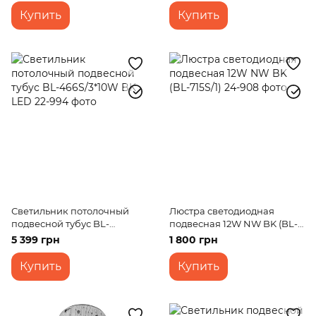
Купить
Купить
Светильник потолочный
Люстра светодиодная
подвесной тубус BL-
подвесная 12W NW BK (BL-
466S/3*10W BK LED
715S/1)
5 399 грн
1 800 грн
Купить
Купить