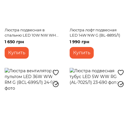
Люстра подвесная в
Люстра лофт подвесная
спальню LED 10W NW WH
LED 14W NW G (BL-889S/1)
(BL-718S/1)
1 650 грн
1 990 грн
Купить
Купить