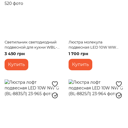
Светильник светодиодный
Люстра молекула
подвесной для кухни WBL-
подвесная LED 10W WW
16S/36W NW WH
WH (LED-231S/1)
3 450 грн
1 700 грн
Купить
Купить