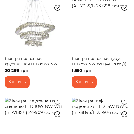
Люстра подвесная
Люстра подвесная тубус
хрустальная LED 60W NW
LED 5W NW WH (AL-705S/1)
CH (BR-970S/3)
20 299 грн
1 550 грн
Купить
Купить