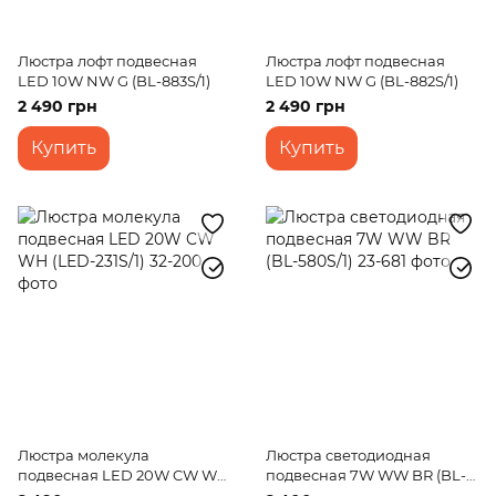
Люстра лофт подвесная
Люстра лофт подвесная
LED 10W NW G (BL-883S/1)
LED 10W NW G (BL-882S/1)
2 490 грн
2 490 грн
Купить
Купить
Люстра молекула
Люстра светодиодная
подвесная LED 20W CW WH
подвесная 7W WW BR (BL-
(LED-231S/1)
580S/1)