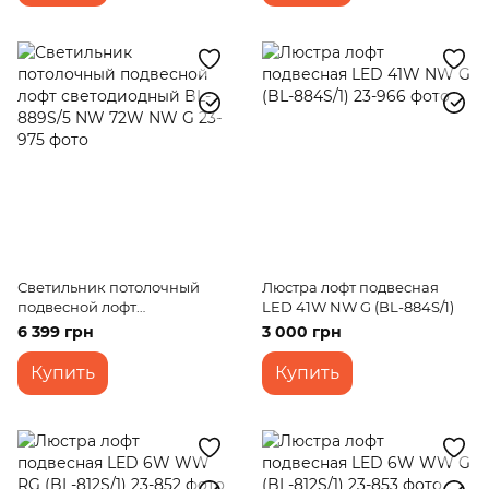
Светильник потолочный
Люстра лофт подвесная
подвесной лофт
LED 41W NW G (BL-884S/1)
светодиодный BL-889S/5
6 399 грн
3 000 грн
NW 72W NW G
Купить
Купить