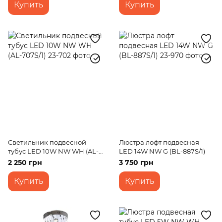
Купить
Купить
Светильник подвесной
Люстра лофт подвесная
тубус LED 10W NW WH (AL-
LED 14W NW G (BL-887S/1)
707S/1)
2 250 грн
3 750 грн
Купить
Купить