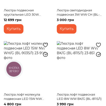
Люстра подвесная
Люстра светодиодная
хрустальная LED 30W
подвесная 3W WW CH (BL-
WW+NW+CW CH (BR-973S/3)
306S/1)
12 699 грн
3 000 грн
Купить
Купить
КНОПКА
ЗВ'ЯЗКУ
Люстра лофт молекула
Люстра лофт подвесная
подвесная LED 15W NW
LED 8W WW BK/G (BL-811S/1)
WH/G (BL-903S/1)
4 800 грн
3 990 грн