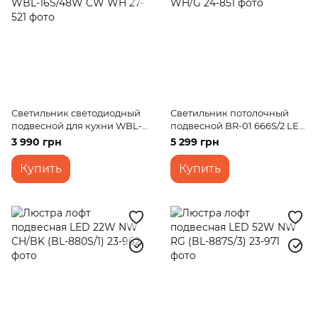
Светильник светодиодный
Светильник потолочный
подвесной для кухни WBL-
подвесной BR-01 666S/2 LED
16S/48W CW WH
10W NW WH/G
3 990 грн
5 299 грн
Купить
Купить