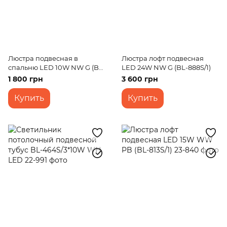
Люстра подвесная в
Люстра лофт подвесная
спальню LED 10W NW G (BL-
LED 24W NW G (BL-888S/1)
718S/1)
1 800 грн
3 600 грн
Купить
Купить