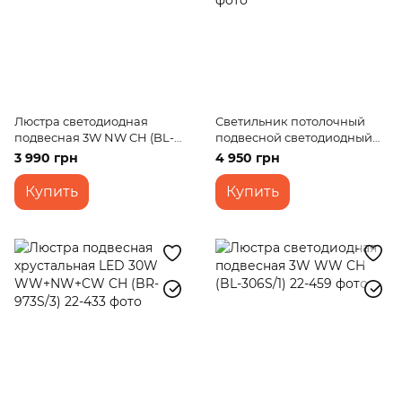
Люстра светодиодная
Светильник потолочный
подвесная 3W NW CH (BL-
подвесной светодиодный
194S/1)
BL-359S/3*3W WH led
3 990 грн
4 950 грн
Купить
Купить