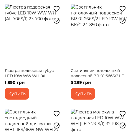
Люстра подвесная тубус
Светильник потолочный
LED 10W WW WH (AL-
подвесной BR-01 666S/2 LED
706S/1)
10W NW BK/G
1 890 грн
5 299 грн
Купить
Купить