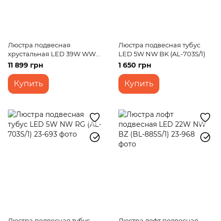
Люстра подвесная
Люстра подвесная тубус
хрустальная LED 39W WW
LED 5W NW BK (AL-703S/1)
CH (BR-969S/3)
11 899 грн
1 650 грн
Купить
Купить
Люстра подвесная тубус
Люстра лофт подвесная