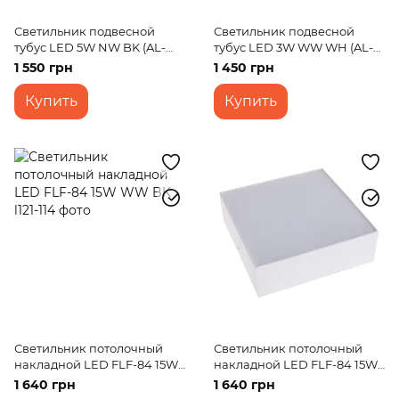
Светильник подвесной
Светильник подвесной
тубус LED 5W NW BK (AL-
тубус LED 3W WW WH (AL-
705S/1)
705S/1)
1 550 грн
1 450 грн
Купить
Купить
Светильник потолочный
Светильник потолочный
накладной LED FLF-84 15W
накладной LED FLF-84 15W
WW BK
NW WH
1 640 грн
1 640 грн