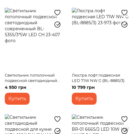
Светильник потолочный
Люстра лофт подвесная
подвесной светодиодный
LED 71W NW G (BL-888S/3)
современный BL-535S/3*5W
4 950 грн
10 799 грн
LED CH
Купить
Купить