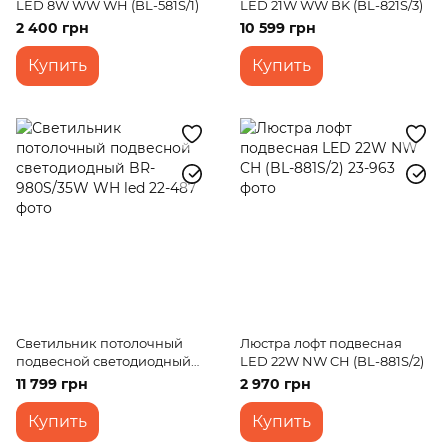
LED 8W WW WH (BL-581S/1)
LED 21W WW BK (BL-821S/3)
2 400 грн
10 599 грн
Купить
Купить
Светильник потолочный
Люстра лофт подвесная
подвесной светодиодный
LED 22W NW CH (BL-881S/2)
BR-980S/35W WH led
11 799 грн
2 970 грн
Купить
Купить