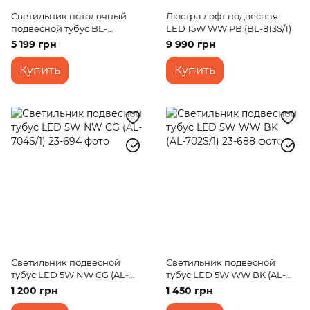
Светильник потолочный
Люстра лофт подвесная
подвесной тубус BL-
LED 15W WW PB (BL-813S/1)
464S/3*10W WH LED
5 199 грн
9 990 грн
Купить
Купить
Светильник подвесной
Светильник подвесной
тубус LED 5W NW CG (AL-
тубус LED 5W WW BK (AL-
704S/1)
702S/1)
1 200 грн
1 450 грн