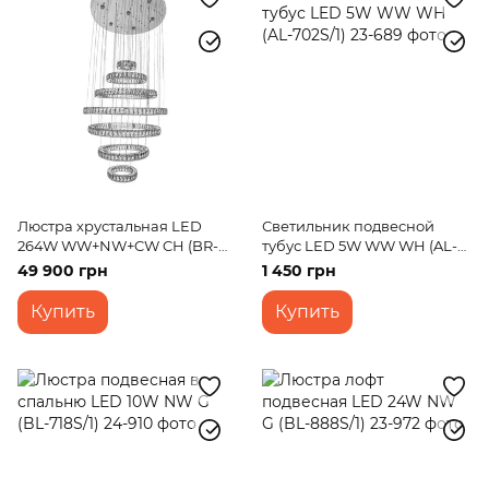
Люстра хрустальная LED
Светильник подвесной
264W WW+NW+CW CH (BR-
тубус LED 5W WW WH (AL-
999S/7)
702S/1)
49 900 грн
1 450 грн
Купить
Купить