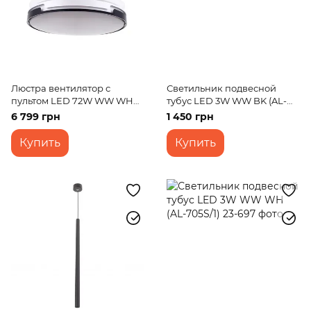
Люстра вентилятор с
Светильник подвесной
пультом LED 72W WW WH
тубус LED 3W WW BK (AL-
(BKL-903S/2)
705S/1)
6 799 грн
1 450 грн
Купить
Купить