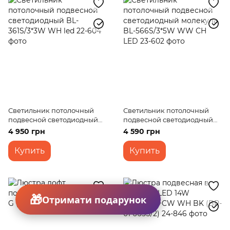
Светильник потолочный
Светильник потолочный
подвесной светодиодный
подвесной светодиодный
BL-361S/3*3W WH led
молекула BL-566S/3*5W WW
4 950 грн
4 590 грн
CH LED
Купить
Купить
Отримати подарунок