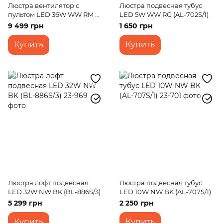
Люстра вентилятор с
Люстра подвесная тубус
пультом LED 36W WW RM G
LED 5W WW RG (AL-702S/1)
(BCL-699S/1)
9 499 грн
1 650 грн
Купить
Купить
Люстра лофт подвесная
Люстра подвесная тубус
LED 32W NW BK (BL-886S/3)
LED 10W NW BK (AL-707S/1)
5 299 грн
2 250 грн
Купить
Купить