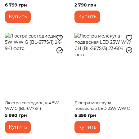
(BL-581S/3)
306S/1)
6 799 грн
2 790 грн
Купить
Купить
Люстра светодиодная 5W
Люстра молекула
WW G (BL-677S/1)
подвесная LED 25W WW CH
(BL-567S/3)
5 990 грн
6 399 грн
Купить
Купить