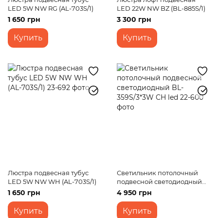
LED 5W NW RG (AL-703S/1)
LED 22W NW BZ (BL-885S/1)
1 650 грн
3 300 грн
Купить
Купить
Люстра подвесная тубус
Светильник потолочный
LED 5W NW WH (AL-703S/1)
подвесной светодиодный
BL-359S/3*3W CH led
1 650 грн
4 950 грн
Купить
Купить