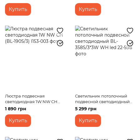
Купить
Купить
Люстра подвесная
Светильник потолочный
светодиодная 1W NW CH
подвесной светодиодный
(BL-190S/3)
BL-358S/3*3W WH led
1 890 грн
5 299 грн
Купить
Купить