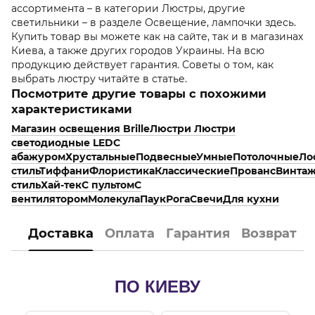
ассортимента – в категории Люстры, другие
светильники – в разделе Освещение, лампочки здесь.
Купить товар вы можете как на сайте, так и в магазинах
Киева, а также других городов Украины. На всю
продукцию действует гарантия. Советы о том, как
выбрать люстру читайте в статье.
Посмотрите другие товары с похожими
характеристиками
Магазин освещения Brille
Люстри
Люстри
светодиодные LED
С
абажуром
Хрустальные
Подвесные
Умные
Потолочные
Ло
стиль
Тиффани
Флористика
Классические
Прованс
Винта
стиль
Хай-тек
С пультом
С
вентилятором
Молекула
Паук
Рога
Свечи
Для кухни
Доставка
Оплата
Гарантия
Возврат
ПО КИЕВУ