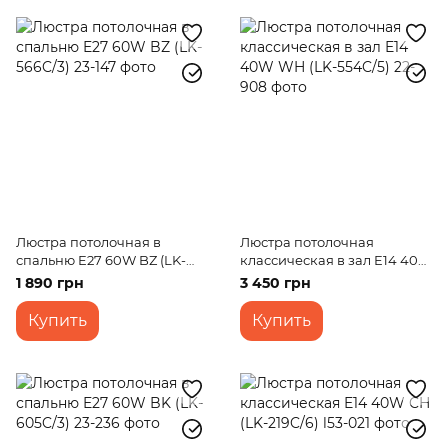
Люстра потолочная в
Люстра потолочная
спальню E27 60W BZ (LK-
классическая в зал E14 40W
566C/3)
WH (LK-554C/5)
1 890 грн
3 450 грн
Купить
Купить