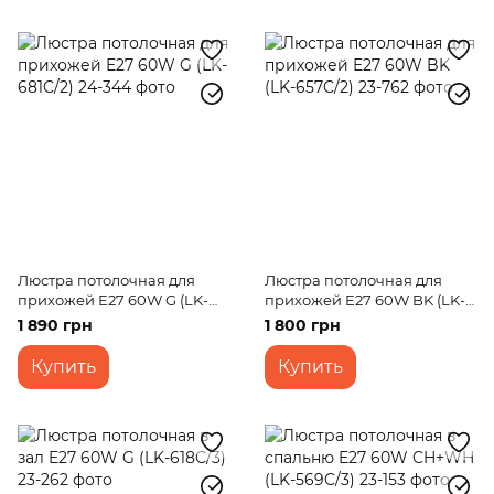
Люстра потолочная для
Люстра потолочная для
прихожей E27 60W G (LK-
прихожей E27 60W BK (LK-
681C/2)
657C/2)
1 890 грн
1 800 грн
Купить
Купить