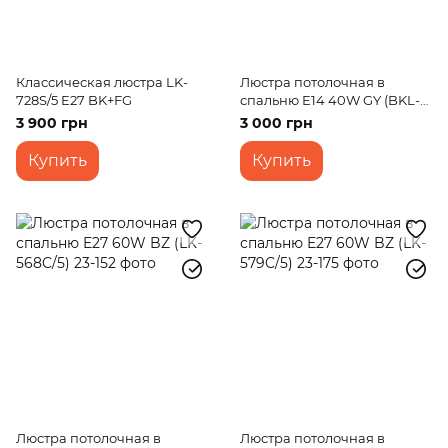
Классическая люстра LK-
Люстра потолочная в
728S/5 E27 BK+FG
спальню E14 40W GY (BKL-
586C/5)
3 900 грн
3 000 грн
Купить
Купить
Люстра потолочная в
Люстра потолочная в