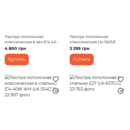
Люстра потолочная
Люстра потолочная
классическая в зал E14 40W
классическая LK-162S/5
BZ (LK-514C/6)
4 800 грн
3 299 грн
Купить
Купить