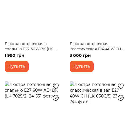
Люстра потолочная в
Люстра потолочная
спальню E27 60W BK (LK-
классическая E14 40W CH
605C/3)
(LK-219C/6)
1 990 грн
3 000 грн
Купить
Купить