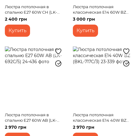
Люстра потолочная в
Люстра потолочная
спальню E27 60W CH (LK-
классическая E14 60W BZ
584C/5)
(LK-168C/3)
2 400 грн
3 000 грн
Купить
Купить
Люстра потолочная в
Люстра потолочная
спальню E27 60W AB (LK-
классическая E14 40W BZ
692C/5)
(BKL-717C/3)
2 970 грн
2 970 грн