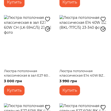
Купить
Купить
Люстра потолочная
Люстра потолочная
классическая в зал E27 60W
классическая E14 40W BZ
CH (LK-594C/5)
(BKL-717C/5)
3 000 грн
3 990 грн
Купить
Купить