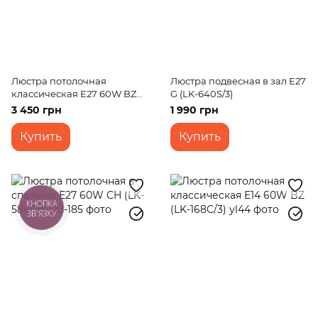
Люстра потолочная
Люстра подвесная в зал E27
классическая E27 60W BZ
G (LK-640S/3)
(LK-271C/6)
3 450 грн
1 990 грн
Купить
Купить
КНОПКА
ЗВ'ЯЗКУ