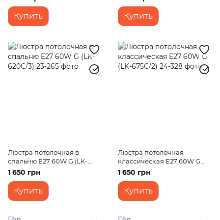
Купить
Купить
Люстра потолочная в
Люстра потолочная
спальню E27 60W G (LK-
классическая E27 60W G
620C/3)
(LK-675C/2)
1 650 грн
1 650 грн
Купить
Купить