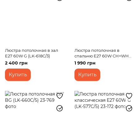
Люстра потолочная в зал
Люстра потолочная в
E27 60W G (LK-618C/3)
спальню E27 60W CH+WH
(LK-569C/3)
2 400 грн
1 990 грн
Купить
Купить