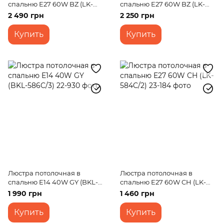
спальню E27 60W BZ (LK-
спальню E27 60W BZ (LK-
568C/5)
579C/5)
2 490 грн
2 250 грн
Купить
Купить
Люстра потолочная в
Люстра потолочная в
спальню E14 40W GY (BKL-
спальню E27 60W CH (LK-
586C/3)
584C/2)
1 990 грн
1 460 грн
Купить
Купить