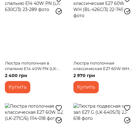
Люстра потолочная в
Люстра потолочная
спальню E14 40W PN (LK-
классическая E27 60W WH
630C/3)
(BL-426C/3)
2 400 грн
2 970 грн
Купить
Купить