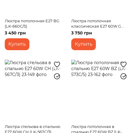
Люстра потолочная E27 BG
Люстра потолочная
(LK-660C/5)
классическая E27 60W G
(LK-577C/5)
3 450 грн
3 750 грн
Купить
Купить
Люстра стельова в спальню
Люстра потолочная в
E27 60W CH (LK-567C/3)
спальню E27 60W BZ (LK-