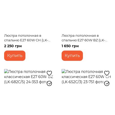
Люстра потолочная в
Люстра потолочная в
спальню E27 60W CH (LK-
спальню E27 60W BZ (LK-
567C/5)
579C/3)
2 250 грн
1 650 грн
Купить
Купить