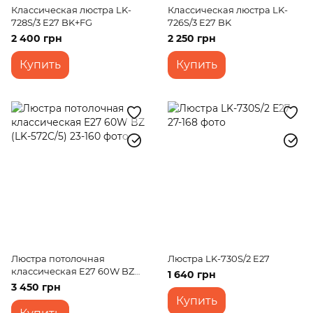
Классическая люстра LK-
Классическая люстра LK-
728S/3 E27 BK+FG
726S/3 E27 BK
2 400 грн
2 250 грн
Купить
Купить
Люстра потолочная
Люстра LK-730S/2 E27
классическая E27 60W BZ
1 640 грн
(LK-572C/5)
3 450 грн
Купить