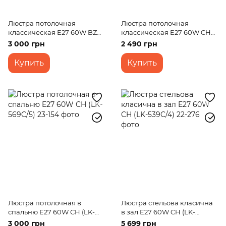
Люстра потолочная
Люстра потолочная
классическая E27 60W BZ
классическая E27 60W CH
(LK-682C/5)
(LK-652C/3)
3 000 грн
2 490 грн
Купить
Купить
Люстра потолочная в
Люстра стельова класична
спальню E27 60W CH (LK-
в зал E27 60W CH (LK-
569C/5)
539C/4)
3 000 грн
5 699 грн