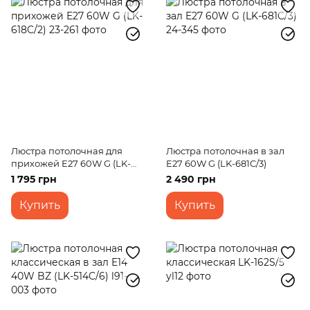
Люстра потолочная для
Люстра потолочная в зал
прихожей E27 60W G (LK-
E27 60W G (LK-681C/3)
618C/2)
1 795 грн
2 490 грн
Купить
Купить