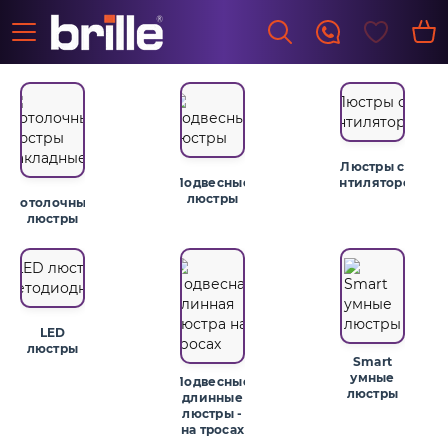
Люстры с
Подвесные
вентилятором
люстры
Потолочные
люстры
LED
люстры
Smart
умные
Подвесные
люстры
длинные
люстры -
на тросах