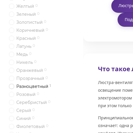
Люстры
0
Желтый
0
Зеленый
Под
0
Золотистый
0
Коричневый
0
Красный
0
Латунь
0
Медь
0
Никель
Что такое
0
Оранжевый
0
Прозрачный
Люстра-вентиля
1
Разноцветный
освещение помещ
0
Розовый
электромотором 
0
Серебристый
при этом только 
0
Серый
Принципиальное 
0
Синий
означает: одна 
0
Фиолетовый