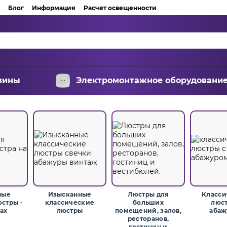
Блог
Информация
Расчет освещенности
зины
Электромонтажное оборудовани
ные
Изысканные
Люстры для
Класси
стры -
классические
больших
люст
сах
люстры
помещений, залов,
абаж
ресторанов,
гостиниц и