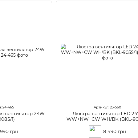
: 24-465
Артикул: 23-560
ая вентилятор 24W
Люстра вентилятор LED 2
908S/1)
WW+NW+CW WH/BK (BKL-905
 990 грн
8 490 грн