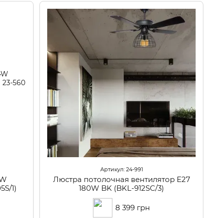
Артикул: 24-991
4W
Люстра потолочная вентилятор Е27
S/1)
180W BK (BKL-912SC/3)
8 399 грн