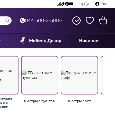
Укр
Рус
Вход
044 500-2-500
е
Мебель Декор
Новинки
ческие
Люст
Люстры с пультом
Люстры лофт
ры с
п
уром