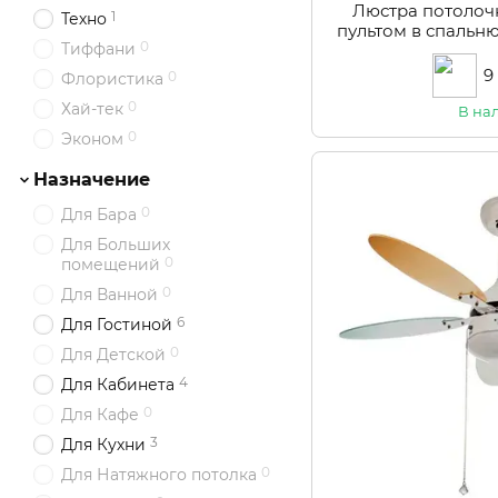
Люстра потолоч
1
Техно
пультом в спальн
0
Тиффани
910
9
0
Флористика
0
Хай-тек
В на
0
Эконом
Назначение
0
Для Бара
Для Больших
0
помещений
0
Для Ванной
6
Для Гостиной
0
Для Детской
4
Для Кабинета
0
Для Кафе
3
Для Кухни
0
Для Натяжного потолка