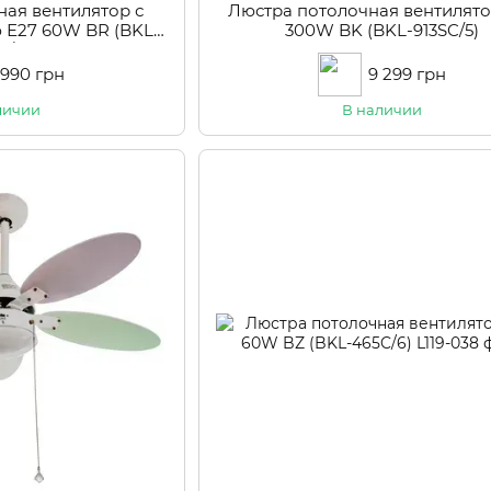
ная вентилятор с
Люстра потолочная вентилято
ю Е27 60W BR (BKL-
300W BK (BKL-913SC/5)
C/6)
 990 грн
9 299 грн
личии
В наличии