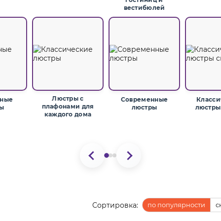
вестибюлей
Люстры с
мные
Современные
Класси
плафонами для
ы
люстры
люстры
каждого дома
Сортировка:
по популярности
с