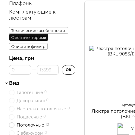
Плафоны
Комплектующие к
люстрам
Технические особенности:
С вентилятором
Очистить фильтр
Цена, грн
От Цена, грн
До Цена, грн
ОК
Вид
0
Галогенные
0
Декоративні
Артикул
0
Настенно-потолочные
Люстра потолочн
(BKL-
0
Подвесные
10
Потолочные
7
0
С абажуром