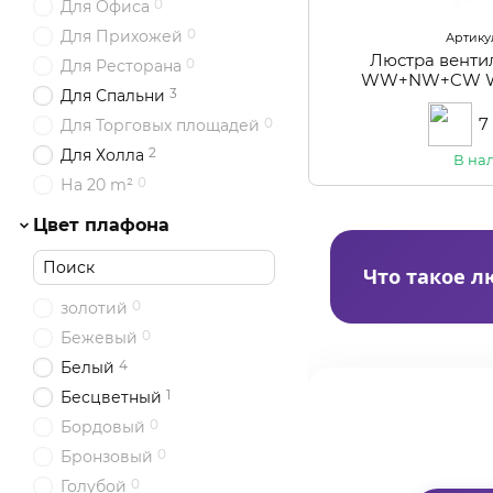
0
Для Офиса
0
Для Прихожей
Артикул
Люстра венти
0
Для Ресторана
WW+NW+CW WH
3
Для Спальни
7
0
Для Торговых площадей
2
Для Холла
В на
0
На 20 m²
Цвет плафона
Что такое л
0
золотий
Люстра-вентил
0
Бежевый
вентилятор с л
4
Белый
Зимой реверсн
1
Бесцветный
распределяет ег
0
Бордовый
Устанавливают в
0
Бронзовый
пульт) и BL (цок
0
Голубой