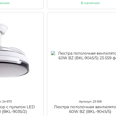
личии
В наличии
: 24-973
Артикул: 23-559
ор с пультом LED
Люстра потолочная вентилято
(BKL-903S/2)
60W BZ (BKL-904S/5)