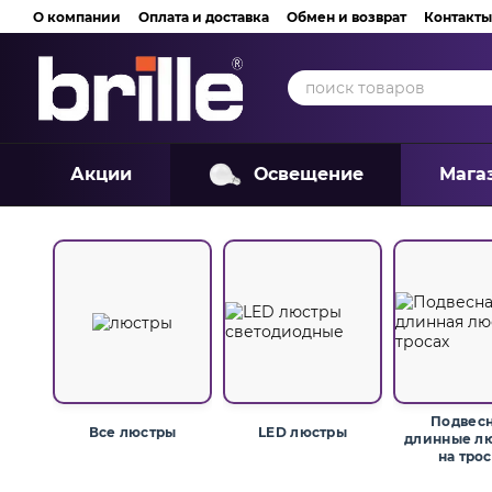
Перейти к основному контенту
О компании
Оплата и доставка
Обмен и возврат
Контакты
Акции
Освещение
Мага
Подвес
Все люстры
LED люстры
длинные лю
на тро