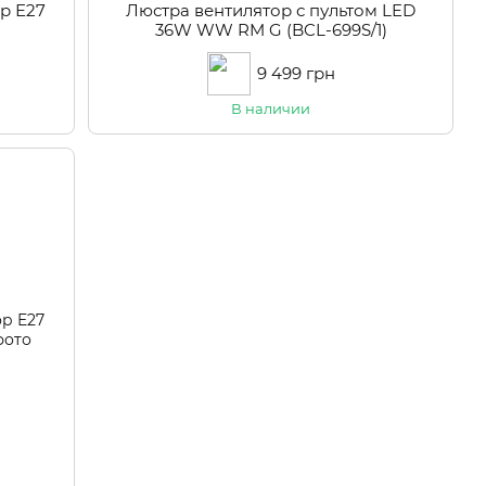
р Е27
Люстра вентилятор с пультом LED
36W WW RM G (BCL-699S/1)
9 499 грн
В наличии