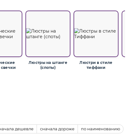
ческие
Люстры на штанге
Люстри в стиле
Скан
 свечки
(споты)
тиффани
начала дешевле
сначала дороже
по наименованию