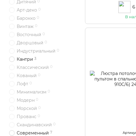
0
Дитячий
6
0
Арт-деко
В на
0
Барокко
0
Винтаж
0
Восточный
0
Дворцовый
0
Индустриальный
3
Кантри
0
Классический
0
Кованый
0
Лофт
0
Минимализм
0
Модерн
0
Морской
0
Прованс
0
Скандинавский
7
Современный
Артикул