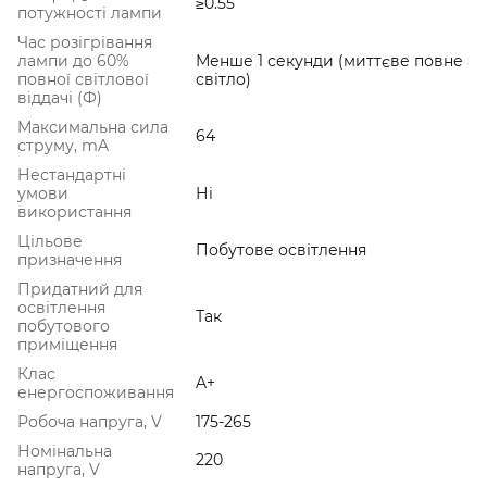
≥0.55
потужності лампи
Час розігрівання
лампи до 60%
Менше 1 секунди (миттєве повне
повної світлової
світло)
віддачі (Ф)
Максимальна сила
64
струму, mA
Нестандартні
умови
Ні
використання
Цільове
Побутове освітлення
призначення
Придатний для
освітлення
Так
побутового
приміщення
Клас
A+
енергоспоживання
Робоча напруга, V
175-265
Номінальна
220
напруга, V