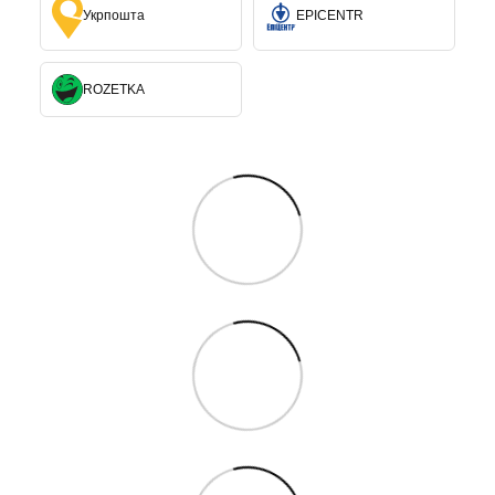
Укрпошта
EPICENTR
ROZETKA