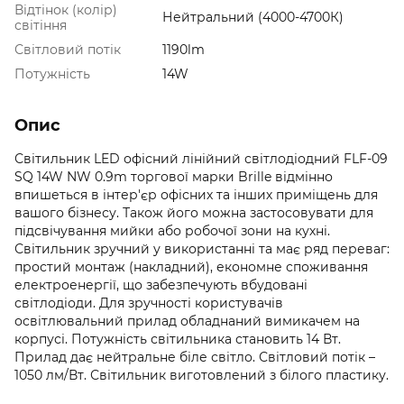
Відтінок (колір)
Нейтральний (4000-4700К)
світіння
Світловий потік
1190lm
Потужність
14W
Опис
Світильник LED офісний лінійний світлодіодний FLF-09
SQ 14W NW 0.9m торгової марки Brille відмінно
впишеться в інтер'єр офісних та інших приміщень для
вашого бізнесу. Також його можна застосовувати для
підсвічування мийки або робочої зони на кухні.
Світильник зручний у використанні та має ряд переваг:
простий монтаж (накладний), економне споживання
електроенергії, що забезпечують вбудовані
світлодіоди. Для зручності користувачів
освітлювальний прилад обладнаний вимикачем на
корпусі. Потужність світильника становить 14 Вт.
Прилад дає нейтральне біле світло. Світловий потік –
1050 лм/Вт. Світильник виготовлений з білого пластику.