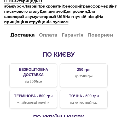
LED
Бактерицидні
З
абажуром
Лавові
Прикроватні
Сенсорні
Трансформер
Він
письмового столу
Для дитячої
Для рослин
Для
школяра
З акумулятором
З USB
На гнучкій ніжці
На
прищіпці
На струбцині
З пультом
Доставка
Оплата
Гарантія
Поверненн
ПО КИЄВУ
БЕЗКОШТОВНА
250 грн
ДОСТАВКА
до
2500 грн
від 25
00грн
ТЕРМІНОВА - 500 грн
ТОЧНА - 500 грн
у найкоротші терміни
на конкретний час