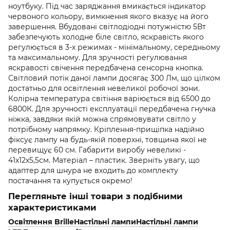
ноутбуку. Під час заряджання вмикається індикатор
червоного кольору, вимкнення якого вказує на його
завершення. Вбудовані світлодіодні потужністю 5Вт
забезпечують холодне біле світло, яскравість якого
регулюється в 3-х режимах - мінімальному, середньому
та максимальному. Для зручності регулювання
яскравості свічення передбачена сенсорна кнопка.
Світловий потік даної лампи досягає 300 Лм, що цілком
достатньо для освітлення невеликої робочої зони.
Колірна температура світіння варіюється від 6500 до
6800К. Для зручності експлуатації передбачена гнучка
ніжка, завдяки якій можна спрямовувати світло у
потрібному напрямку. Кріплення-прищіпка надійно
фіксує лампу на будь-якій поверхні, товщина якої не
перевищує 60 см. Габарити виробу невеликі -
41х12х5,5см. Матеріал – пластик. Зверніть увагу, що
адаптер для шнура не входить до комплекту
постачання та купується окремо!
Перегляньте інші товари з подібними
характеристиками
Освітлення Brille
Настільні лампи
Наcтільні лампи