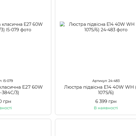
: l5-079
Артикул: 24-483
 класична E27 60W
Люстра підвісна E14 40W WH 
-384C/3)
107S/6)
0 грн
6 399 грн
вності
В наявності