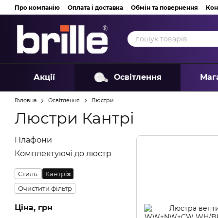
Перейти до основного контенту
Про компанію
Оплата і доставка
Обмін та повернення
Кон
Акції
Освітлення
Маг
Головна
Освітлення
Люстри
Люстри Кантрі
Плафони
Комплектуючі до люстр
Стиль:
Кантрі
Очистити фільтр
Ціна, грн