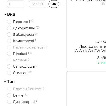
Від Ціна, грн
До Ціна, грн
OK
Вид
5
Галогенні
13
Декоративні
27
З абажуром
1
Кришталеві
Артикул
Люстра венти
0
Настінно-стельові
WW+NW+CW WH/B
192
Підвісні
8 49
0
Розумні
В ная
2
Світлодіодні
81
Стельові
Тип
0
Плафон Решітка
10
Венге
6
Дизайнерскі