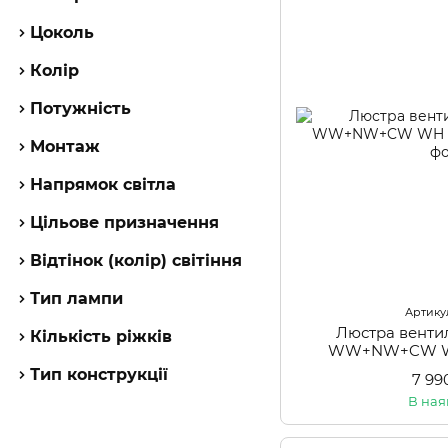
Цоколь
Колір
Потужність
Монтаж
Напрямок світла
Цільове призначення
Відтінок (колір) світіння
Тип лампи
Артикул
Люстра венти
Кількість ріжків
WW+NW+CW WH
Тип конструкції
7 99
В ная