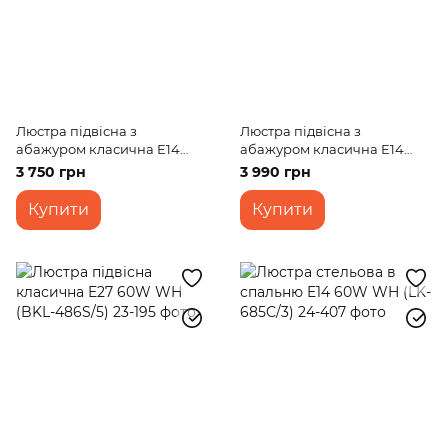
Люстра підвісна з
Люстра підвісна з
абажуром класична E14
абажуром класична E14
40W CR (BKL-492S/5)
40W WH (BKL-572S/3)
3 750 грн
3 990 грн
Купити
Купити