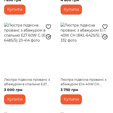
1 890 грн
4 800 грн
Купити
Купити
Люстра підвісна прованс з
Люстра підвісна прованс з
абажуром в спальню E27
абажуром E14 40W CH
60W G (BKL-648S/5)
(BKL-642S/5)
3 000 грн
3 750 грн
Купити
Купити