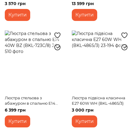
E14 40W CH (BCL-384S/8)
3 570 грн
13 599 грн
Купити
Купити
Люстра стельова з
Люстра підвісна класична
абажуром в спальню Е14
E27 60W WH (BKL-486S/3)
40W BZ (BKL-723C/8)
6 399 грн
3 000 грн
Купити
Купити