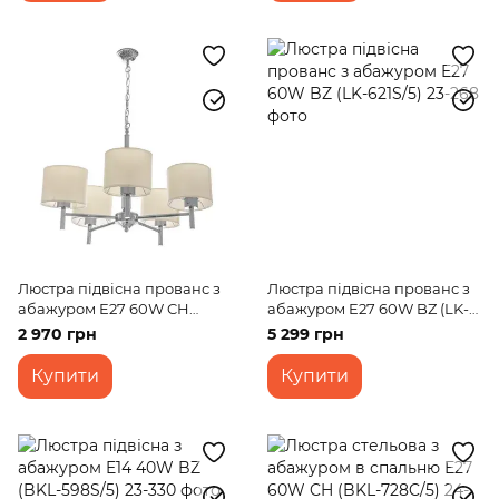
Люстра підвісна прованс з
Люстра підвісна прованс з
абажуром E27 60W CH
абажуром E27 60W BZ (LK-
(BKL-654S/5)
621S/5)
2 970 грн
5 299 грн
Купити
Купити