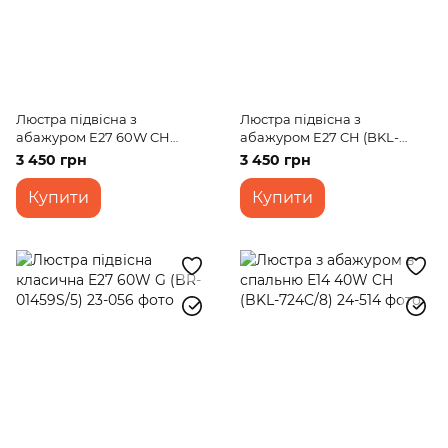
Люстра підвісна з
Люстра підвісна з
абажуром E27 60W CH
абажуром E27 CH (BKL-
(BKL-653S/5)
673S/5)
3 450 грн
3 450 грн
Купити
Купити