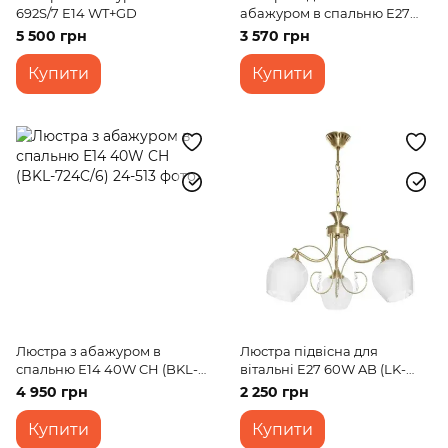
692S/7 E14 WT+GD
абажуром в спальню E27
60W CH (BKL-658S/5)
5 500 грн
3 570 грн
Купити
Купити
Люстра з абажуром в
Люстра підвісна для
спальню Е14 40W CH (BKL-
вітальні E27 60W AB (LK-
724C/6)
613S/3)
4 950 грн
2 250 грн
Купити
Купити