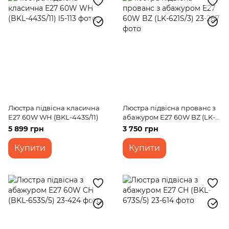
Люстра підвісна класична
Люстра підвісна прованс з
E27 60W WH (BKL-443S/11)
абажуром E27 60W BZ (LK-
621S/3)
5 899 грн
3 750 грн
Купити
Купити