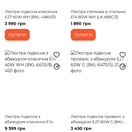
Люстра підвісна класична
Люстра стельова в спальню
E27 60W WH (BKL-486S/5)
E14 60W WH (LK-685C/3)
3 990 грн
1 890 грн
Купити
Купити
Люстра підвісна з
Люстра підвісна прованс з
абажуром класична E14
абажуром E27 60W G (BKL-
40W WH (BKL-663S/8)
647S/5)
9 599 грн
3 450 грн