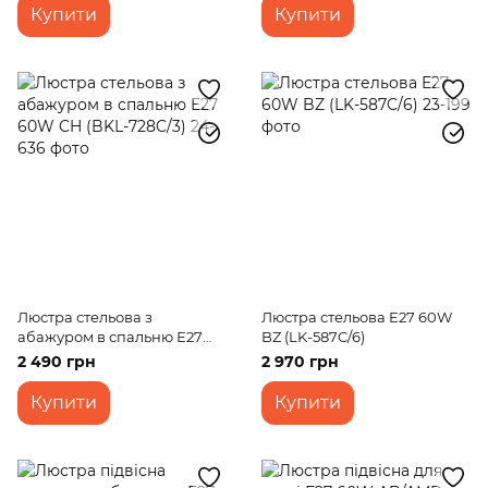
Купити
Купити
Люстра стельова з
Люстра стельова E27 60W
абажуром в спальню Е27
BZ (LK-587C/6)
60W CH (BKL-728C/3)
2 490 грн
2 970 грн
Купити
Купити