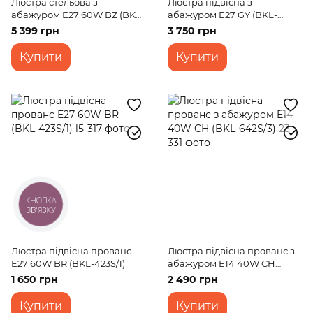
Люстра стельова з
Люстра підвісна з
абажуром E27 60W BZ (BKL-
абажуром E27 GY (BKL-
487S/5)
672S/5)
5 399 грн
3 750 грн
Купити
Купити
КНОПКА
ЗВ'ЯЗКУ
Люстра підвісна прованс
Люстра підвісна прованс з
E27 60W BR (BKL-423S/1)
абажуром E14 40W CH
(BKL-642S/3)
1 650 грн
2 490 грн
Купити
Купити