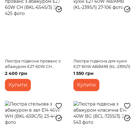
Люстра підвісна прованс з
Люстра підвісна для кухні
абажуром E27 60W CH
Е27 60W AB/AMB (KL-239S/1)
(BKL-654S/3)
2 400 грн
1 550 грн
Купити
Купити