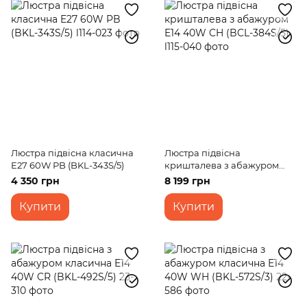
Люстра підвісна класична
Люстра підвісна
E27 60W PB (BKL-343S/5)
кришталева з абажуром
E14 40W CH (BCL-384S/5)
4 350 грн
8 199 грн
Купити
Купити