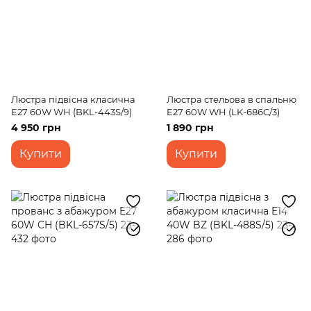
Люстра підвісна класична
Люстра стельова в спальню
E27 60W WH (BKL-443S/9)
E27 60W WH (LK-686C/3)
4 950 грн
1 890 грн
Купити
Купити