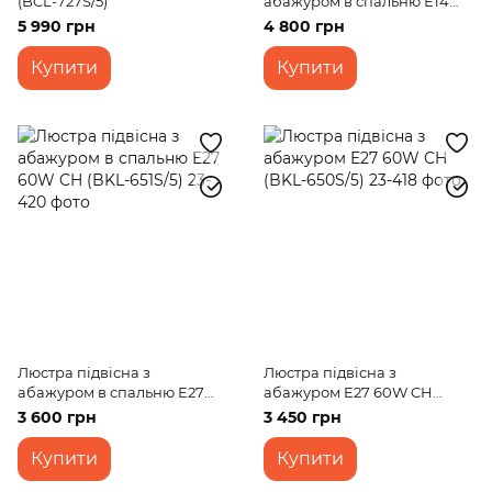
(BCL-727S/5)
абажуром в спальню Е14
40W BZ (BKL-723C/5)
5 990 грн
4 800 грн
Купити
Купити
Люстра підвісна з
Люстра підвісна з
абажуром в спальню E27
абажуром E27 60W CH
60W CH (BKL-651S/5)
(BKL-650S/5)
3 600 грн
3 450 грн
Купити
Купити