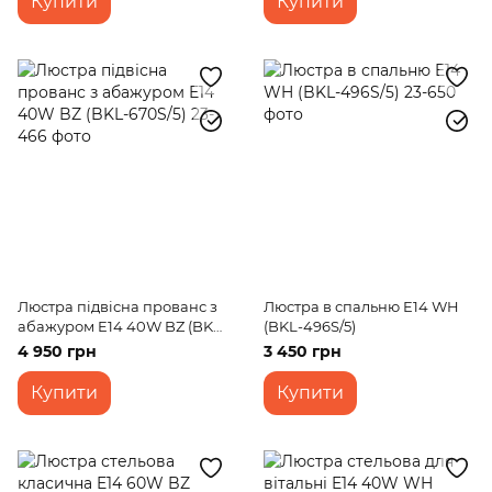
Купити
Купити
Люстра підвісна прованс з
Люстра в спальню E14 WH
абажуром E14 40W BZ (BKL-
(BKL-496S/5)
670S/5)
4 950 грн
3 450 грн
Купити
Купити