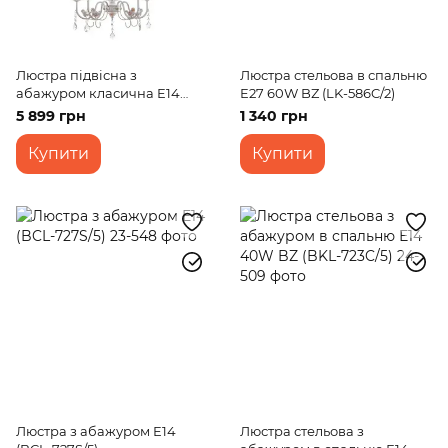
Люстра підвісна з
Люстра стельова в спальню
абажуром класична E14
E27 60W BZ (LK-586C/2)
40W WH (BKL-660S/5)
5 899 грн
1 340 грн
Купити
Купити
Люстра з абажуром E14
Люстра стельова з