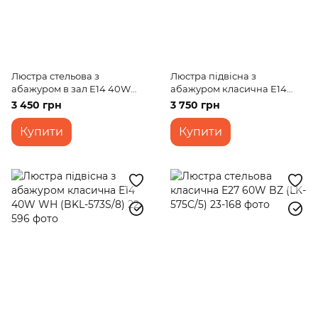
Люстра стельова з
Люстра підвісна з
абажуром в зал E14 40W
абажуром класична E14
WH (BKL-659C/5)
40W BG (BCL-725S/3)
3 450 грн
3 750 грн
Купити
Купити