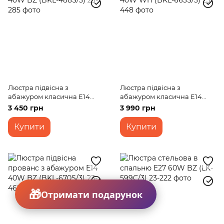
Люстра підвісна з
Люстра підвісна з
абажуром класична E14
абажуром класична E14
40W BZ (BKL-488S/3)
40W WH (BKL-663S/3)
3 450 грн
3 990 грн
Купити
Купити
Отримати подарунок