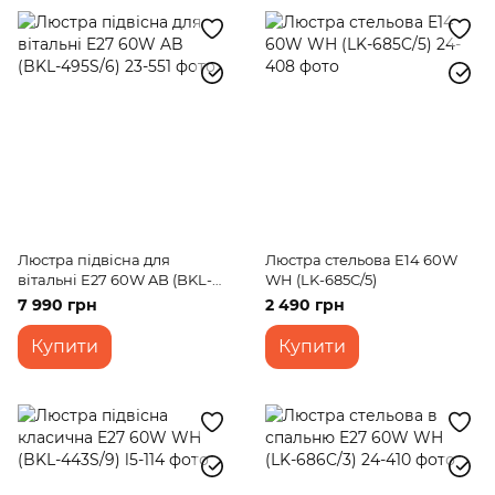
Люстра підвісна для
Люстра стельова E14 60W
вітальні E27 60W AB (BKL-
WH (LK-685C/5)
495S/6)
7 990 грн
2 490 грн
Купити
Купити