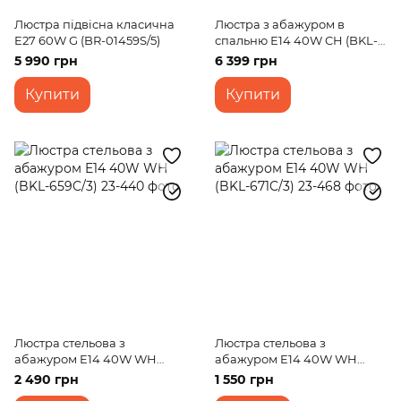
Люстра підвісна класична
Люстра з абажуром в
E27 60W G (BR-01459S/5)
спальню Е14 40W CH (BKL-
724C/8)
5 990 грн
6 399 грн
Купити
Купити
Люстра стельова з
Люстра стельова з
абажуром E14 40W WH
абажуром E14 40W WH
(BKL-659C/3)
(BKL-671C/3)
2 490 грн
1 550 грн