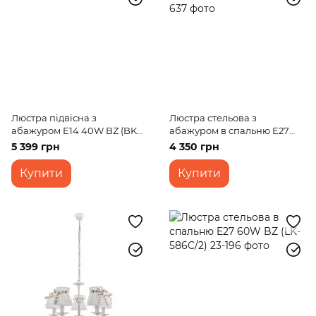
Люстра підвісна з
Люстра стельова з
абажуром E14 40W BZ (BKL-
абажуром в спальню Е27
598S/5)
60W CH (BKL-728C/5)
5 399 грн
4 350 грн
Купити
Купити