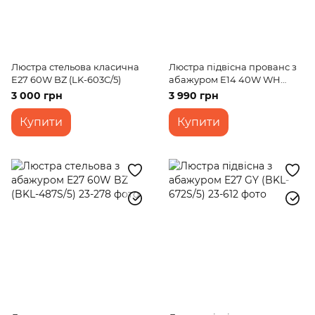
Люстра стельова класична
Люстра підвісна прованс з
E27 60W BZ (LK-603C/5)
абажуром E14 40W WH
(BKL-660S/3)
3 000 грн
3 990 грн
Купити
Купити