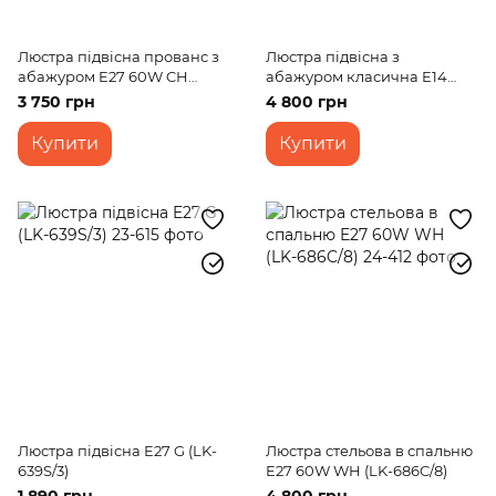
Люстра підвісна прованс з
Люстра підвісна з
абажуром E27 60W CH
абажуром класична E14
(BKL-657S/5)
40W BZ (BKL-488S/5)
3 750 грн
4 800 грн
Купити
Купити
Люстра підвісна E27 G (LK-
Люстра стельова в спальню
639S/3)
E27 60W WH (LK-686C/8)