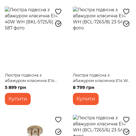
Люстра підвісна з
Люстра підвісна з
абажуром класична E14
абажуром класична E14 WH
40W WH (BKL-572S/6)
(BCL-726S/8)
5 899 грн
8 799 грн
Купити
Купити