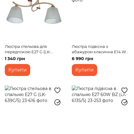
Люстра стельова для
Люстра підвісна з
передпокою E27 G (LK-
абажуром класична E14 WH
640C/2)
(BCL-726S/6)
1 340 грн
6 990 грн
Купити
Купити