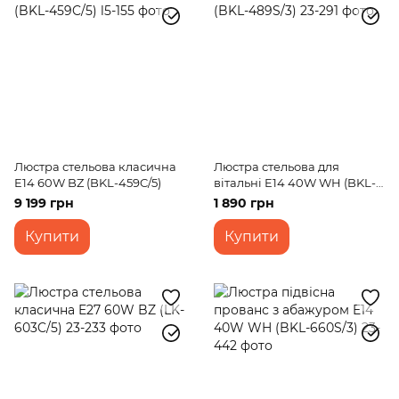
Люстра стельова класична
Люстра стельова для
E14 60W BZ (BKL-459C/5)
вітальні E14 40W WH (BKL-
489S/3)
9 199 грн
1 890 грн
Купити
Купити