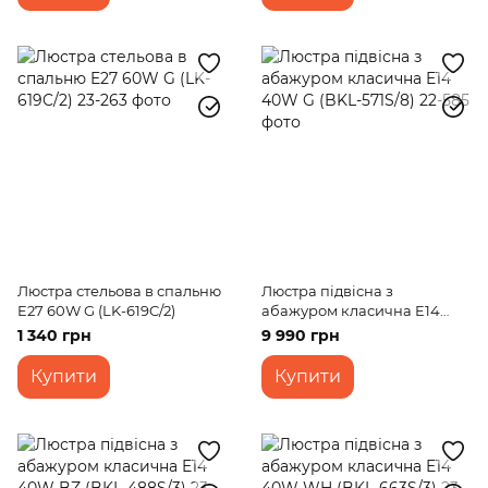
Люстра стельова в спальню
Люстра підвісна з
E27 60W G (LK-619C/2)
абажуром класична E14
40W G (BKL-571S/8)
1 340 грн
9 990 грн
Купити
Купити