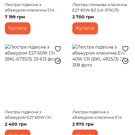
Люстра підвісна з
Люстра стельова класична
абажуром класична E14
E27 60W BZ (LK-575C/5)
40W WH (BKL-573S/8)
7 199 грн
2 700 грн
Купити
Купити
Люстра підвісна з
Люстра підвісна з
абажуром E27 60W CH
абажуром класична E14
(BKL-673S/3)
40W CR (BKL-492S/3)
2 400 грн
2 970 грн