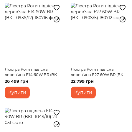
Люстра Роги підвісна
Люстра Роги підвісна
дерев'яна E14 60W BR (BKL-
дерев'яна E27 60W BR (BKL-
093S/12)
090S/5)
26 499 грн
22 799 грн
Купити
Купити