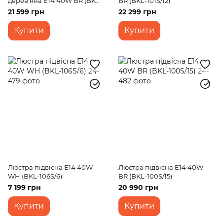
дерев'яна E14 40W BR (BKL-
BR (BKL-101S/12)
095S/8)
21 599 грн
22 299 грн
Купити
Купити
Люстра підвісна E14 40W
Люстра підвісна E14 40W
WH (BKL-106S/6)
BR (BKL-100S/15)
7 199 грн
20 990 грн
Купити
Купити