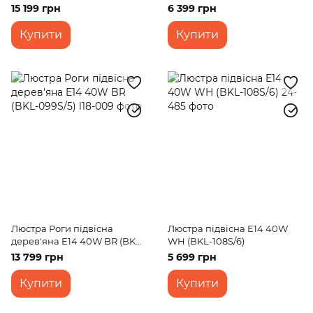
15 199 грн
6 399 грн
Купити
Купити
Люстра Роги підвісна
Люстра підвісна E14 40W
дерев'яна E14 40W BR (BKL-
WH (BKL-108S/6)
099S/5)
13 799 грн
5 699 грн
Купити
Купити