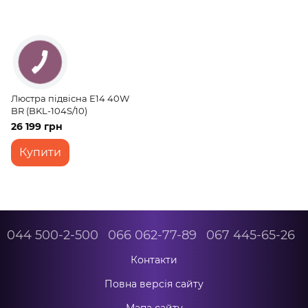
Люстра підвісна E14 40W
BR (BKL-104S/10)
26 199 грн
Купити
044 500-2-500
066 062-77-89
067 445-65-26
Контакти
Повна версія сайту