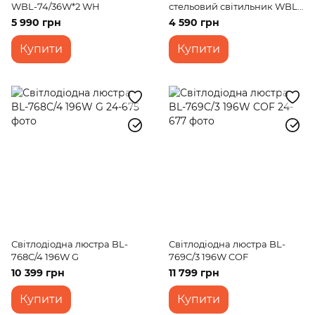
WBL-74/36W*2 WH
стельовий світильник WBL-
66/40W*3 CCT
5 990 грн
4 590 грн
Купити
Купити
Світлодіодна люстра BL-
Світлодіодна люстра BL-
768C/4 196W G
769C/3 196W COF
10 399 грн
11 799 грн
Купити
Купити