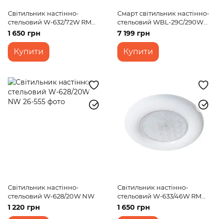
Світильник настінно-
Смарт світильник настінно-
стельовий W-632/72W RM
стельовий WBL-29C/290W
WW+NW+CW
RM
1 650 грн
7 199 грн
Купити
Купити
Світильник настінно-
Світильник настінно-
стельовий W-628/20W NW
стельовий W-633/46W RM
WW+NW+CW
1 220 грн
1 650 грн