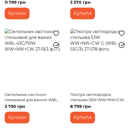
WW+NW+CW WH/G (WBL-
42C/80W WW+NW+CW
11 799 грн
3 570 грн
60C/6)
Купити
Купити
Світильник настінно-
Люстра світлодіодна
стельовий для ванної WBL-
стельова 53W WW+NW+CW
43C/110W WW+NW+CW
G (WBL-55C/3)
3 750 грн
8 799 грн
Купити
Купити