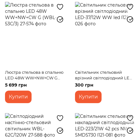
Люстра стельова в спальню
Світильник стельовий
LED 48W WW+NW+CW G
врізний світлодіодний LED-
(WBL-53C/3)
37/12W WW led
5 699 грн
300 грн
Купити
Купити