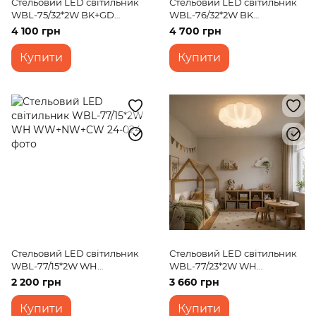
Стельовий LED світильник
Стельовий LED світильник
WBL-75/32*2W BK+GD
WBL-76/32*2W BK
WW+NW+CW
WW+NW+CW
4 100 грн
4 700 грн
Купити
Купити
Стельовий LED світильник
Стельовий LED світильник
WBL-77/15*2W WH
WBL-77/23*2W WH
WW+NW+CW
WW+NW+CW
2 200 грн
3 660 грн
Купити
Купити