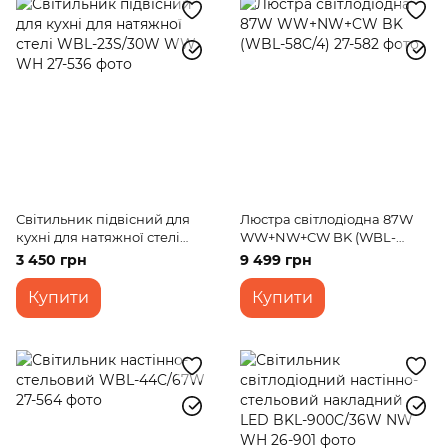
Світильник підвісний для
Люстра світлодіодна 87W
кухні для натяжної стелі
WW+NW+CW BK (WBL-
WBL-23S/30W WW WH
58C/4)
3 450 грн
9 499 грн
Купити
Купити