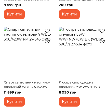
RM
37R/6W NW led
9 599 грн
200 грн
Купити
Купити
Смарт світильник настінно-
Люстра світлодіодна
стельовий WBL-30C/420W
стельова 86W WW+NW+CW
RM
BK (WBL-59C/7)
11 899 грн
8 990 грн
Купити
Купити