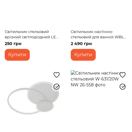
Світильник стельовий
Світильник настінно-
врізний світлодіодний LED-
стельовий для ванної WBL-
37R/8W NW
52C/98W WW+NW+CW
250 грн
2 490 грн
Купити
Купити