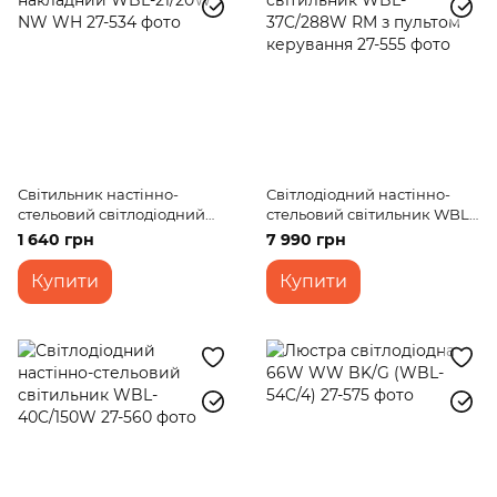
Світильник настінно-
Світлодіодний настінно-
стельовий світлодіодний
стельовий світильник WBL-
накладний WBL-21/20W NW
37C/288W RM з пультом
1 640 грн
7 990 грн
WH
керування
Купити
Купити