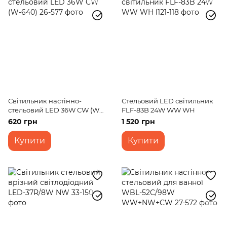
Світильник настінно-
Стельовий LED світильник
стельовий LED 36W CW (W-
FLF-83B 24W WW WH
640)
620 грн
1 520 грн
Купити
Купити