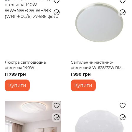
Люстра світлодіодна
Світильник настінно-
стельова 140W
стельовий W-628/72W RM
WW+NW+CW WH/BK (WBL-
WW+NW+CW
11 799 грн
1 990 грн
60C/6)
Купити
Купити