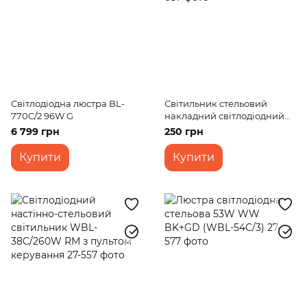
Світлодіодна люстра BL-
Світильник стельовий
770C/2 96W G
накладний світлодіодний
LED-48/6W CW led
6 799 грн
250 грн
Купити
Купити