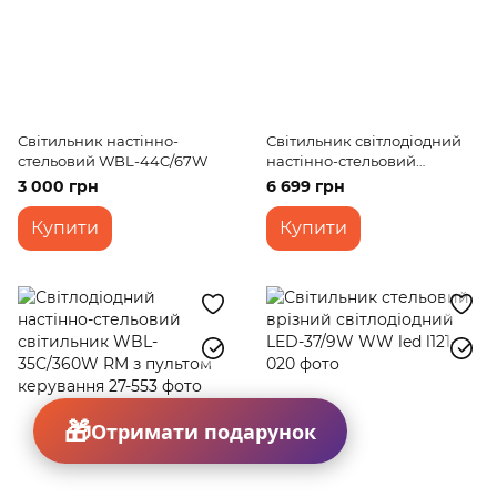
Світильник настінно-
Світильник світлодіодний
стельовий WBL-44C/67W
настінно-стельовий
накладний LED BKL-
3 000 грн
6 699 грн
900C/36W NW WH
Купити
Купити
Отримати подарунок