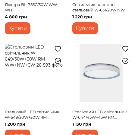
Люстра BL-755С/30W WW
Світильник настінно-
WH
стельовий W-631/20W NW
4 800 грн
1 220 грн
Купити
Купити
Стельовий LED світильник
Стельовий LED світильник
W-649/30W+30W RM
W-644/45W+45W RM
WW+NW+CW
WW+NW+CW
1 200 грн
1 130 грн