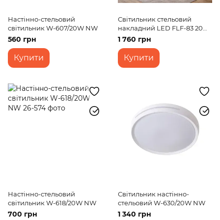
Настінно-стельовий
Світильник стельовий
світильник W-607/20W NW
накладний LED FLF-83 20W
NW WH
560 грн
1 760 грн
Купити
Купити
Настінно-стельовий
Світильник настінно-
світильник W-618/20W NW
стельовий W-630/20W NW
700 грн
1 340 грн