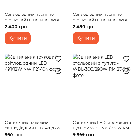
Світлодіодний настінно-
Світлодіодний настінно-
стельовий світильник WBL-
стельовий світильник WBL-
61С/160W
67/40W*2
2 400 грн
2 490 грн
Купити
Купити
Світильник точковий
Світильник LED стельовий з
світлодіодний LED-491/12W
пультом WBL-30C/290W RM
NW
560 грн
9 599 грн