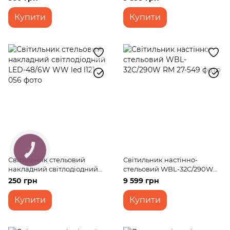
Купити
Купити
КНОПКА
ЗВ'ЯЗКУ
Світильник стельовий
Світильник настінно-
накладний світлодіодний
стельовий WBL-32C/290W
LED-48/6W WW led
RM
250 грн
9 599 грн
Купити
Купити