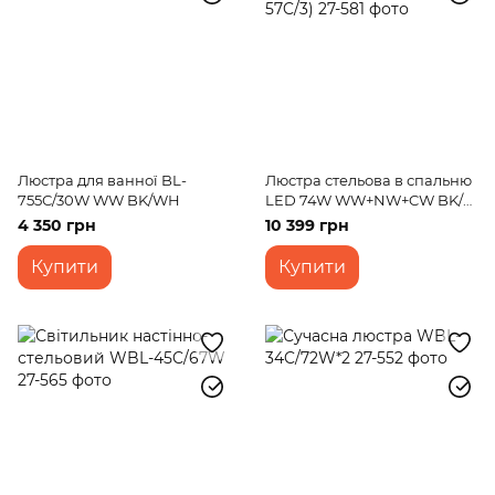
Люстра для ванної BL-
Люстра стельова в спальню
755С/30W WW BK/WH
LED 74W WW+NW+CW BK/G
(WBL-57C/3)
4 350 грн
10 399 грн
Купити
Купити