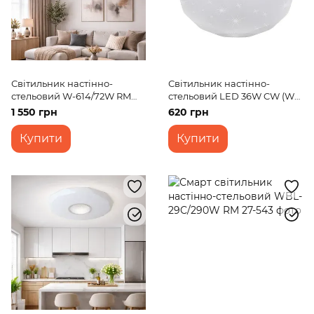
Світильник настінно-
Світильник настінно-
стельовий W-614/72W RM
стельовий LED 36W CW (W-
WW+CW+NW
639)
1 550 грн
620 грн
Купити
Купити