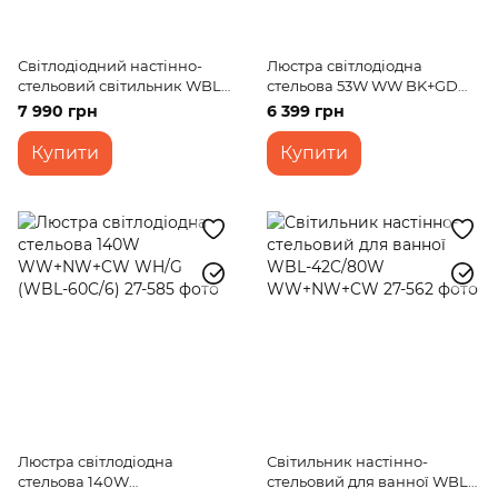
Світлодіодний настінно-
Люстра світлодіодна
стельовий світильник WBL-
стельова 53W WW BK+GD
38C/260W RM з пультом
(WBL-54C/3)
7 990 грн
6 399 грн
керування
Купити
Купити
Люстра світлодіодна
Світильник настінно-
стельова 140W
стельовий для ванної WBL-