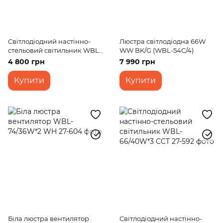
Світлодіодний настінно-
Люстра світлодіодна 66W
стельовий світильник WBL-
WW BK/G (WBL-54C/4)
40C/150W
4 800 грн
7 990 грн
Купити
Купити
Біла люстра вентилятор
Світлодіодний настінно-