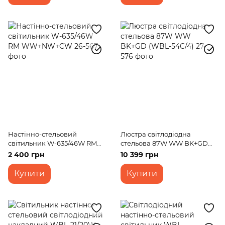
Настінно-стельовий
Люстра світлодіодна
світильник W-635/46W RM
стельова 87W WW BK+GD
WW+NW+CW
(WBL-54C/4)
2 400 грн
10 399 грн
Купити
Купити