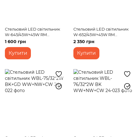
Стельовий LED світильник
Стельовий LED світильник
W-645/45W+45W RM
W-652/45W+45W RM
WW+NW+CW
WW+NW+CW
1 600 грн
2 350 грн
Купити
Купити