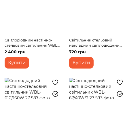
Світлодіодний настінно-
Світильник стельовий
стельовий світильник WBL-
накладний світлодіодний
62С/120W
LED-223/21W 42 pcs NW
2 400 грн
720 грн
SMD5730
Купити
Купити