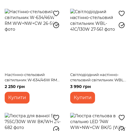
Настінно-стельовий
Світлодіодний настінно-
світильник W-634/46W RM
стельовий світильник WBL-
WW+NW+CW
41C/130W
2 250 грн
3 990 грн
Купити
Купити