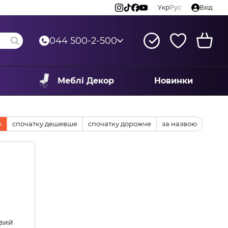
Укр
Рус
Вхід
044 500-2-500
Меблі Декор
Новинки
ю
спочатку дешевше
спочатку дорожче
за назвою