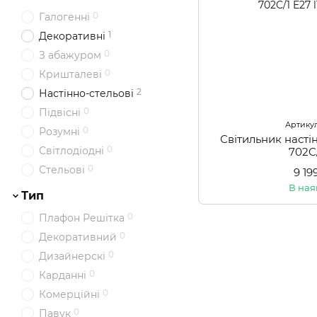
0
Галогенні
1
Декоративні
0
З абажуром
0
Кришталеві
2
Настінно-стельові
0
Підвісні
Артикул
0
Розумні
Світильник насті
0
Світлодіодні
702C
0
Стельові
9 19
В ная
Тип
0
Плафон Решітка
0
Декоративний
0
Дизайнерскі
0
Карданні
0
Комерційні
0
Павук