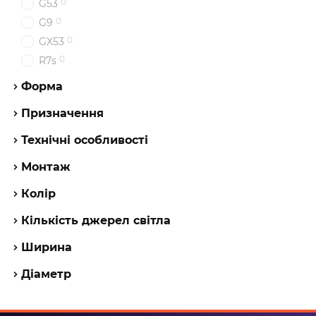
0
G53
0
G9
0
GX53
0
R7s
Форма
Призначення
Технічні особливості
Монтаж
Колір
Кількість джерел світла
Ширина
Діаметр