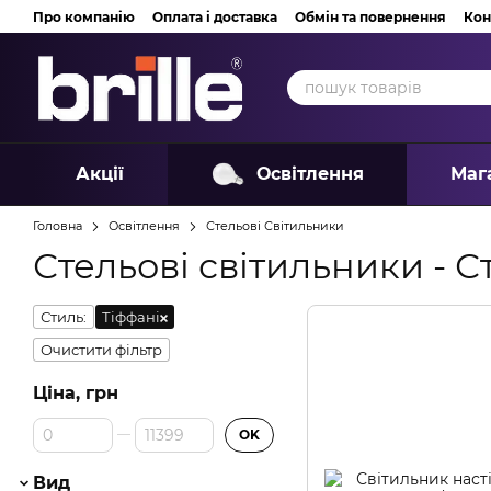
Перейти до основного контенту
Про компанію
Оплата і доставка
Обмін та повернення
Кон
Акції
Освітлення
Маг
Головна
Освітлення
Стельові Світильники
Стельові світильники - С
Стиль:
Тіффані
Очистити фільтр
Ціна, грн
Від Ціна, грн
До Ціна, грн
OK
Вид