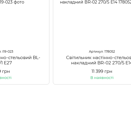
: l19-023
Артикул: 178052
нно-стельовий BL-
Світильник настінно-стельо
/1 E27
накладний BR-02 270/5 E1
9 грн
11 399 грн
вності
В наявності