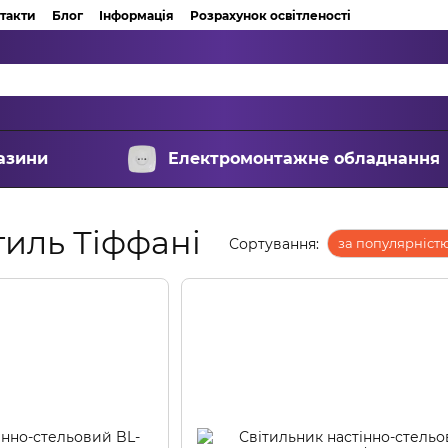
такти
Блог
Інформація
Розрахунок освітленості
азини
Електромонтажне обладнання
тиль Тіффані
Сортування:
за популярніст