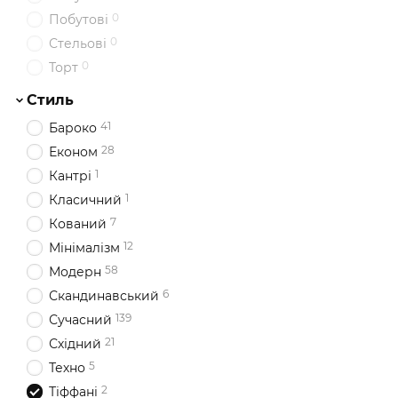
0
Побутові
0
Стельові
0
Торт
Стиль
41
Бароко
28
Економ
1
Кантрі
1
Класичний
7
Кований
12
Мінімалізм
58
Модерн
6
Скандинавський
139
Сучасний
21
Східний
5
Техно
2
Тіффані