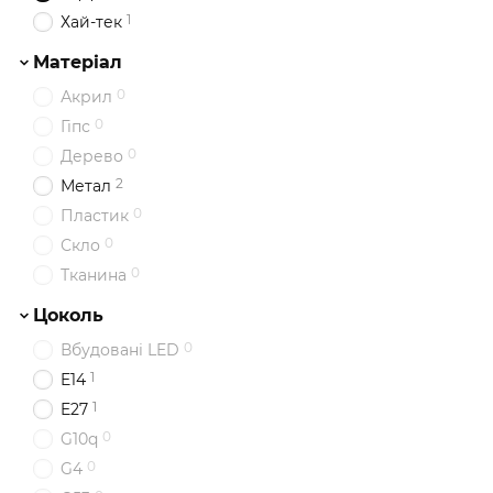
1
Хай-тек
Матеріал
0
Акрил
0
Гіпс
0
Дерево
2
Метал
0
Пластик
0
Скло
0
Тканина
Цоколь
0
Вбудовані LED
1
E14
1
E27
0
G10q
0
G4