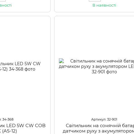
вності
В наявності
: 34-368
Артикул: 32-901
ьник LED 5W CW COB
Світильник на сонячній батар
 (AS-12)
датчиком руху з акумуляторо