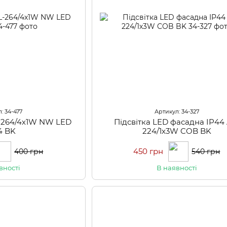
: 34-477
Артикул: 34-327
L-264/4х1W NW LED
Підсвітка LED фасадна IP44
4 BK
224/1х3W COB BK
450 грн
400 грн
540 грн
вності
В наявності