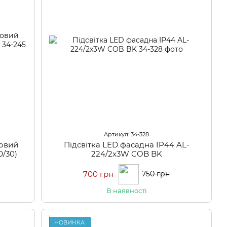
Артикул: 34-328
ковий
Підсвітка LED фасадна IP44 AL-
0/30)
224/2х3W COB BK
700 грн
750 грн
В наявності
НОВИНКА