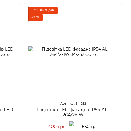
РОЗПРОДАЖ
−27%
Артикул: 34-252
ів LED
Підсвітка LED фасадна IP54 AL-
264/2х1W
400 грн
550 грн