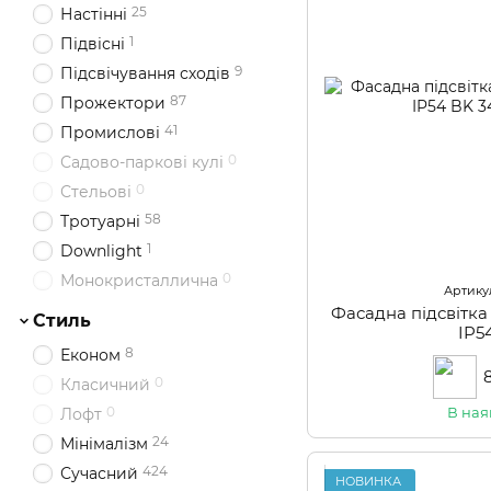
25
Настінні
1
Підвісні
9
Підсвічування сходів
87
Прожектори
41
Промислові
0
Садово-паркові кулі
0
Стельові
58
Тротуарні
1
Downlight
0
Монокристаллична
Артикул
Фасадна підсвітк
Стиль
IP5
8
Економ
0
Класичний
В ная
0
Лофт
24
Мінімалізм
424
Сучасний
НОВИНКА