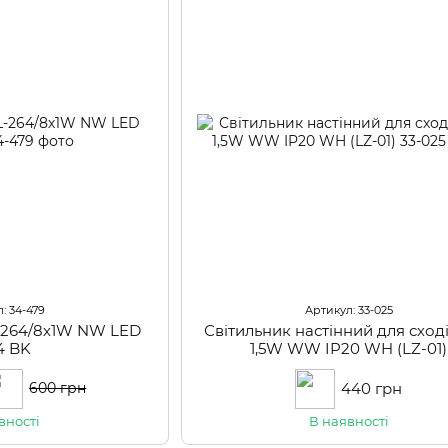
: 34-479
Артикул: 33-025
L-264/8х1W NW LED
Світильник настінний для сход
4 BK
1,5W WW IP20 WH (LZ-01)
440 грн
600 грн
вності
В наявності