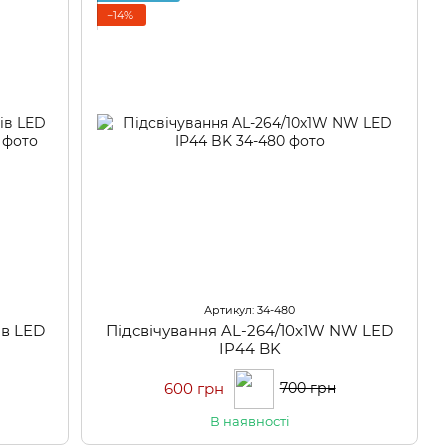
−14%
Артикул: 34-480
ів LED
Підсвічування AL-264/10х1W NW LED
IP44 BK
600 грн
700 грн
В наявності