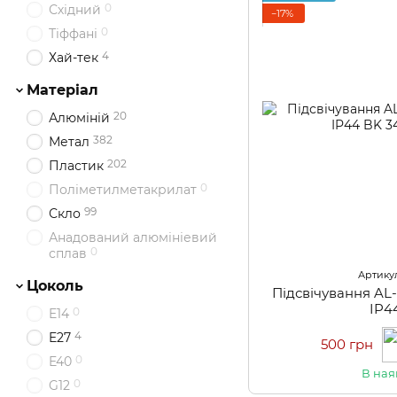
0
Східний
−17%
0
Тіффані
4
Хай-тек
Матеріал
20
Алюміній
382
Метал
202
Пластик
0
Поліметилметакрилат
99
Скло
Анадований алюмініевий
0
сплав
Артикул
Цоколь
Підсвічування A
IP4
0
E14
4
E27
500 грн
0
E40
В ная
0
G12