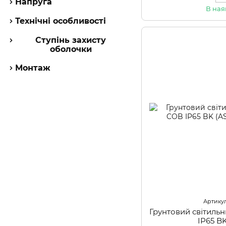
Напруга
В ная
Технічні особливості
Ступінь захисту
оболочки
Монтаж
Артикул
Грунтовий світил
IP65 BK