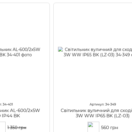
: 34-401
Артикул: 34-349
ьник AL-600/2х5W
Світильник вуличний для сход
 IP44 BK
3W WW IP65 BK (LZ-03)
560 грн
1 350 грн