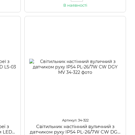
В наявності
Артикул: 34-322
еї з
Світильник настінний вуличний з
м LED
датчиком руху IP54 PL-26/7W CW DGY