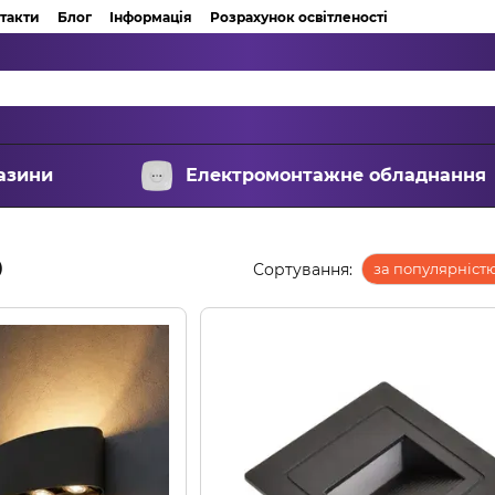
такти
Блог
Інформація
Розрахунок освітленості
азини
Електромонтажне обладнання
D
Сортування:
за популярніст