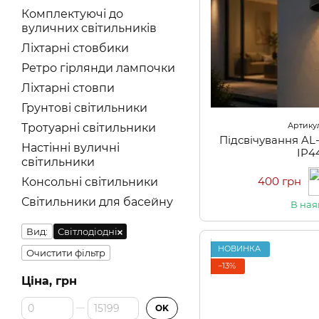
Комплектуючі до
вуличних світильників
Ліхтарні стовбики
Ретро гірлянди лампочки
Ліхтарні стовпи
Грунтові світильники
Артикул
Тротуарні світильники
Підсвічування A
Настінні вуличні
IP4
світильники
400 грн
Консольні світильники
Світильники для басейну
В ная
Вид:
Світлодіодні
НОВИНКА
Очистити фільтр
−13%
Ціна, грн
Від Ціна, грн
До Ціна, грн
OK