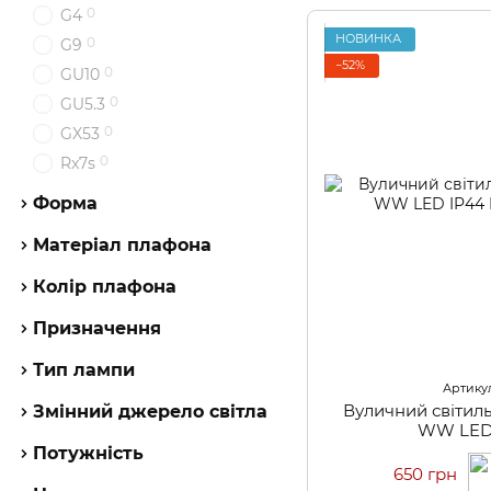
0
G4
НОВИНКА
0
G9
−52%
0
GU10
0
GU5.3
0
GX53
0
Rx7s
Форма
Матеріал плафона
Колір плафона
Призначення
Тип лампи
Артикул
Вуличний світил
Змінний джерело світла
WW LED
Потужність
650 грн