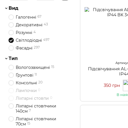
Вид
67
Галогенні
43
Декоративні
4
Розумні
497
Світлодіодні
297
Фасадні
Тип
Артикул
15
Вологозахищені
Підсвічування A
IP4
11
Ґрунтові
20
Консольні
350 грн
0
Лампочки
В ная
0
Ліхтарні стовпи
Ліхтарні стовпчики
7
140см
Ліхтарні стовпчики
15
70см