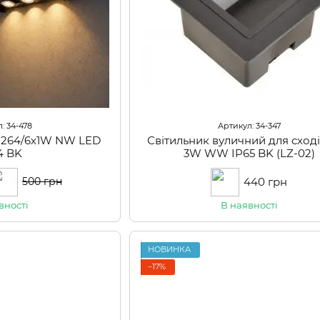
: 34-478
Артикул: 34-347
L-264/6х1W NW LED
Світильник вуличний для сход
4 BK
3W WW IP65 BK (LZ-02)
440 грн
500 грн
вності
В наявності
НОВИНКА
−17%