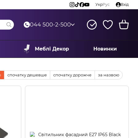
Укр
Рус
Вхід
044 500-2-500
Меблі Декор
Новинки
ю
спочатку дешевше
спочатку дорожче
за назвою