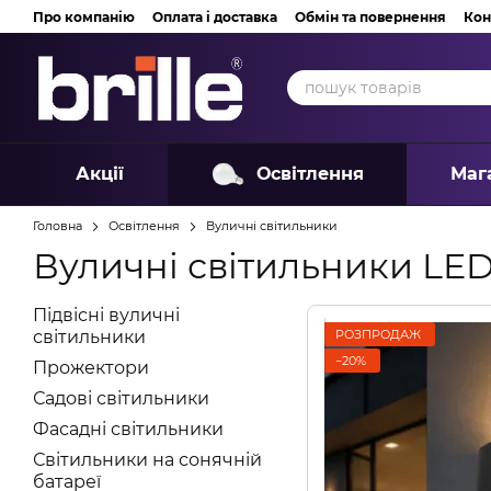
Перейти до основного контенту
Про компанію
Оплата і доставка
Обмін та повернення
Кон
Акції
Освітлення
Маг
Головна
Освітлення
Вуличні світильники
Вуличні світильники LE
Підвісні вуличні
РОЗПРОДАЖ
світильники
−20%
Прожектори
Садові світильники
Фасадні світильники
Світильники на сонячній
батареї