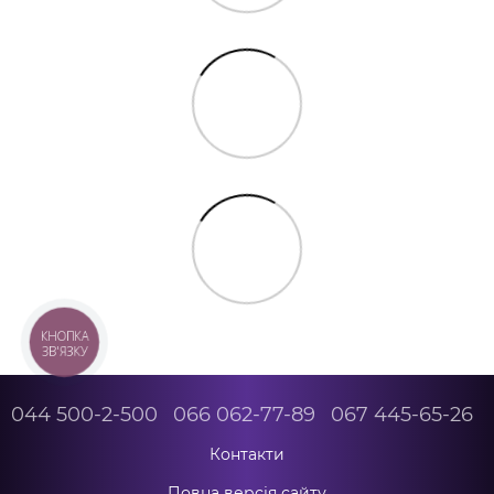
КНОПКА
ЗВ'ЯЗКУ
044 500-2-500
066 062-77-89
067 445-65-26
Контакти
Повна версія сайту