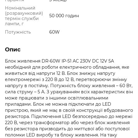
Номінальний
(розрахунковий)
50 000 годин
термін служби
лампи, г
Потужність
60W
Опис
Блок живлення DR-60W IP-51 AC 230V DC 12V 5A
необхідний для роботи електричного обладнання, яке
живиться від напруги 12 В. Блок знижує напругу
електромережі з 220 В до 12 В, перетворюючи змінну
напругу в постійну. Потужність блоку живлення – 60 Вт,
сила струму – 5 A. З урахуванням всіх характеристик він
може працювати з іншими освітлювальними
приладами. Блок не можна підключати до LED
пристрою, який не має в своїй конструкції вбудованого
резистора. Підключення LED безпосередньо до мережі
220 В, через трансформатор або через блок живлення
без резистора призводить до миттєвої або поступової
поломки LED виробу та блоку живлення. На таку