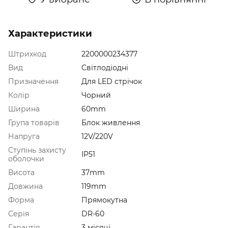
Характеристики
Штрихкод
2200000234377
Вид
Світлодіодні
Призначення
Для LED стрічок
Колір
Чорний
Ширина
60mm
Група товарів
Блок живлення
Напруга
12V/220V
Ступінь захисту
IP51
оболочки
Висота
37mm
Довжина
119mm
Форма
Прямокутна
Серія
DR-60
Гарантія
3 місяці