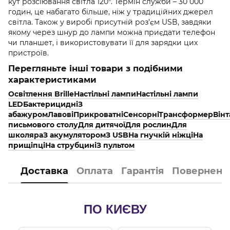
кут розсіювання світла 120°. Термін служби – 30 000
годин, це набагато більше, ніж у традиційних джерел
світла. Також у виробі присутній роз’єм USB, завдяки
якому через шнур до лампи можна приєдати телефон
чи планшет, і використовувати її для зарядки цих
пристроїв.
Перегляньте інші товари з подібними
характеристиками
Освітлення Brille
Настільні лампи
Наcтільні лампи
LED
Бактерицидні
З
абажуром
Лавові
Прикроватні
Сенсорні
Трансформер
Він
письмового столу
Для дитячої
Для рослин
Для
школяра
З акумулятором
З USB
На гнучкій ніжці
На
прищіпці
На струбцині
З пультом
Доставка
Оплата
Гарантія
Поверненн
ПО КИЄВУ