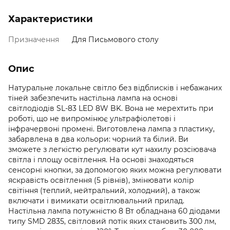
Характеристики
Призначення
Для Письмового столу
Опис
Натуральне локальне світло без відблисків і небажаних
тіней забезпечить настільна лампа на основі
світлодіодів SL-83 LED 8W BK. Вона не мерехтить при
роботі, що не випромінює ультрафіолетові і
інфрачервоні промені. Виготовлена ​​лампа з пластику,
забарвлена ​​в два кольори: чорний та білий. Ви
зможете з легкістю регулювати кут нахилу розсіювача
світла і площу освітлення. На основі знаходяться
сенсорні кнопки, за допомогою яких можна регулювати
яскравість освітлення (5 рівнів), змінювати колір
світіння (теплий, нейтральний, холодний), а також
включати і вимикати освітлювальний прилад.
Настільна лампа потужністю 8 Вт обладнана 60 діодами
типу SMD 2835, світловий потік яких становить 300 лм,