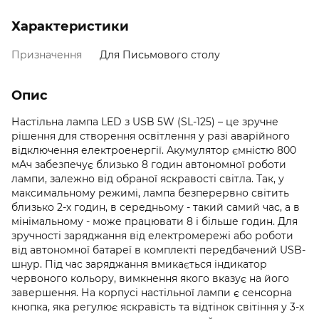
Характеристики
Призначення
Для Письмового столу
Опис
Настільна лампа LED з USB 5W (SL-125) – це зручне
рішення для створення освітлення у разі аварійного
відключення електроенергії. Акумулятор ємністю 800
мАч забезпечує близько 8 годин автономної роботи
лампи, залежно від обраної яскравості світла. Так, у
максимальному режимі, лампа безперервно світить
близько 2-х годин, в середньому - такий самий час, а в
мінімальному - може працювати 8 і більше годин. Для
зручності заряджання від електромережі або роботи
від автономної батареї в комплекті передбачений USB-
шнур. Під час заряджання вмикається індикатор
червоного кольору, вимкнення якого вказує на його
завершення. На корпусі настільної лампи є сенсорна
кнопка, яка регулює яскравість та відтінок світіння у 3-х