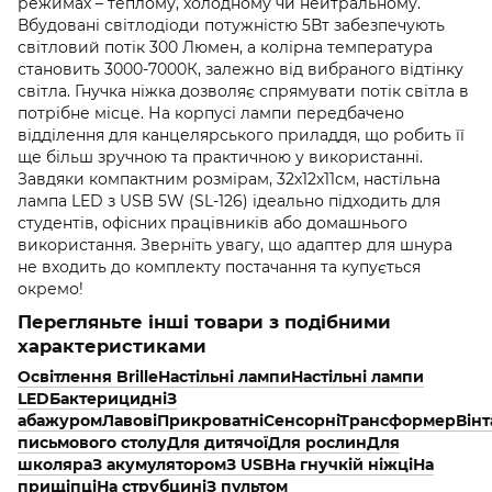
режимах – теплому, холодному чи нейтральному.
Вбудовані світлодіоди потужністю 5Вт забезпечують
світловий потік 300 Люмен, а колірна температура
становить 3000-7000К, залежно від вибраного відтінку
світла. Гнучка ніжка дозволяє спрямувати потік світла в
потрібне місце. На корпусі лампи передбачено
відділення для канцелярського приладдя, що робить її
ще більш зручною та практичною у використанні.
Завдяки компактним розмірам, 32х12х11см, настільна
лампа LED з USB 5W (SL-126) ідеально підходить для
студентів, офісних працівників або домашнього
використання. Зверніть увагу, що адаптер для шнура
не входить до комплекту постачання та купується
окремо!
Перегляньте інші товари з подібними
характеристиками
Освітлення Brille
Настільні лампи
Наcтільні лампи
LED
Бактерицидні
З
абажуром
Лавові
Прикроватні
Сенсорні
Трансформер
Він
письмового столу
Для дитячої
Для рослин
Для
школяра
З акумулятором
З USB
На гнучкій ніжці
На
прищіпці
На струбцині
З пультом