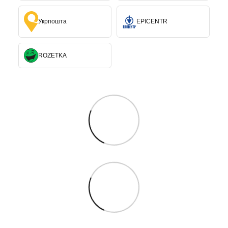
Укрпошта
EPICENTR
ROZETKA