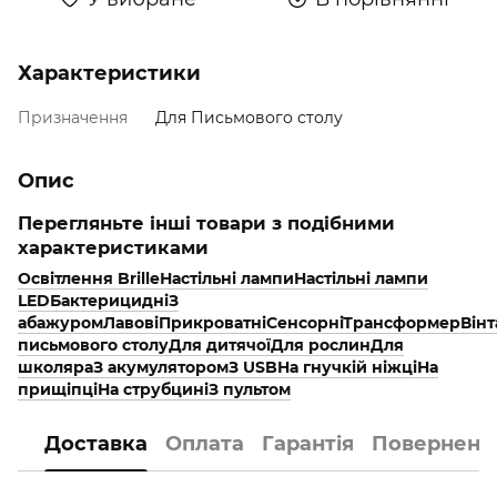
Характеристики
Призначення
Для Письмового столу
Опис
Перегляньте інші товари з подібними
характеристиками
Освітлення Brille
Настільні лампи
Наcтільні лампи
LED
Бактерицидні
З
абажуром
Лавові
Прикроватні
Сенсорні
Трансформер
Він
письмового столу
Для дитячої
Для рослин
Для
школяра
З акумулятором
З USB
На гнучкій ніжці
На
прищіпці
На струбцині
З пультом
Доставка
Оплата
Гарантія
Поверненн